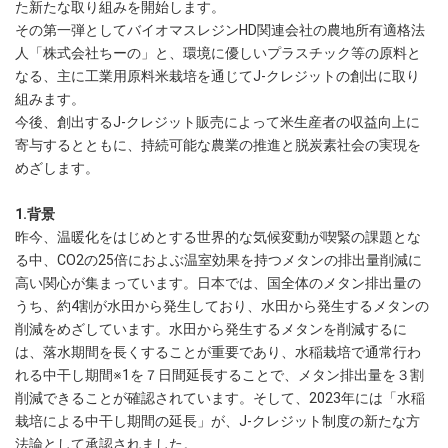
た新たな取り組みを開始します。
その第一弾としてバイオマスレジンHD関連会社の農地所有適格法
人「株式会社ちーの」と、環境に優しいプラスチック等の原料と
なる、主に工業用原料米栽培を通じてJ-クレジットの創出に取り
組みます。
今後、創出するJ-クレジット販売によって米生産者の収益向上に
寄与するとともに、持続可能な農業の推進と脱炭素社会の実現を
めざします。
1.背景
昨今、温暖化をはじめとする世界的な気候変動が喫緊の課題とな
る中、CO2の25倍におよぶ温室効果を持つメタンの排出量削減に
高い関心が集まっています。日本では、国全体のメタン排出量の
うち、約4割が水田から発生しており、水田から発生するメタンの
削減をめざしています。水田から発生するメタンを削減するに
は、落水期間を長くすることが重要であり、水稲栽培で通常行わ
れる中干し期間※1を７日間延長することで、メタン排出量を３割
削減できることが確認されています。そして、2023年には「水稲
栽培による中干し期間の延長」が、J-クレジット制度の新たな方
法論として承認されました。