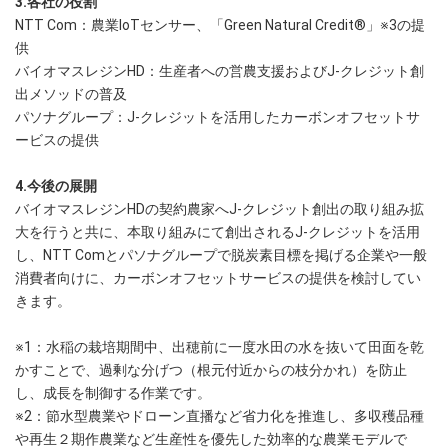
3.各社の役割
NTT Com：農業IoTセンサー、「Green Natural Credit®」※3の提
供
バイオマスレジンHD：生産者への営農支援およびJ-クレジット創
出メソッドの普及
パソナグループ：J-クレジットを活用したカーボンオフセットサ
ービスの提供
4.今後の展開
バイオマスレジンHDの契約農家へJ-クレジット創出の取り組み拡
大を行うと共に、本取り組みにて創出されるJ-クレジットを活用
し、NTT Comとパソナグループで脱炭素目標を掲げる企業や一般
消費者向けに、カーボンオフセットサービスの提供を検討してい
きます。
※1：水稲の栽培期間中、出穂前に一度水田の水を抜いて田面を乾
かすことで、過剰な分げつ（根元付近からの枝分かれ）を防止
し、成長を制御する作業です。
※2：節水型農業やドローン直播など省力化を推進し、多収穫品種
や再生２期作農業など生産性を優先した効率的な農業モデルで