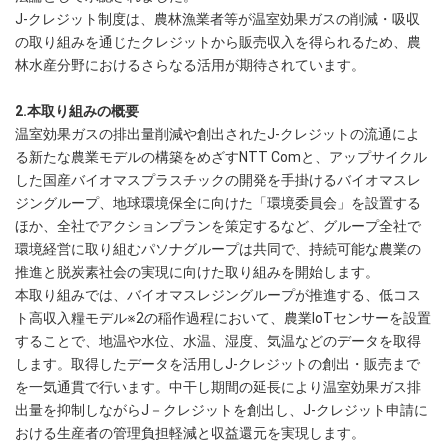
J-クレジット制度は、農林漁業者等が温室効果ガスの削減・吸収
の取り組みを通じたクレジットから販売収入を得られるため、農
林水産分野におけるさらなる活用が期待されています。
2.本取り組みの概要
温室効果ガスの排出量削減や創出されたJ-クレジットの流通によ
る新たな農業モデルの構築をめざすNTT Comと、アップサイクル
した国産バイオマスプラスチックの開発を手掛けるバイオマスレ
ジングループ、地球環境保全に向けた「環境委員会」を設置する
ほか、全社でアクションプランを策定するなど、グループ全社で
環境経営に取り組むパソナグループは共同で、持続可能な農業の
推進と脱炭素社会の実現に向けた取り組みを開始します。
本取り組みでは、バイオマスレジングループが推進する、低コス
ト高収入糧モデル※2の稲作過程において、農業IoTセンサーを設置
することで、地温や水位、水温、湿度、気温などのデータを取得
します。取得したデータを活用しJ-クレジットの創出・販売まで
を一気通貫で行います。中干し期間の延長により温室効果ガス排
出量を抑制しながらJ－クレジットを創出し、J-クレジット申請に
おける生産者の管理負担軽減と収益還元を実現します。