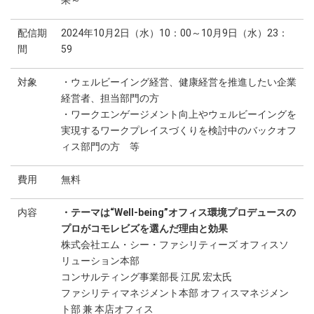
果～
配信期
2024年10月2日（水）10：00～10月9日（水）23：
間
59
対象
・ウェルビーイング経営、健康経営を推進したい企業
経営者、担当部門の方
・ワークエンゲージメント向上やウェルビーイングを
実現するワークプレイスづくりを検討中のバックオフ
ィス部門の方 等
費用
無料
内容
・テーマは“Well-being”オフィス環境プロデュースの
プロがコモレビズを選んだ理由と効果
株式会社エム・シー・ファシリティーズ オフィスソ
リューション本部
コンサルティング事業部長 江尻 宏太氏
ファシリティマネジメント本部 オフィスマネジメン
ト部 兼 本店オフィス