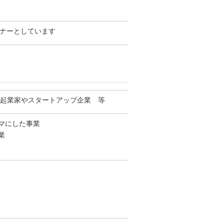
トナーとしています
指す起業家やスタートアップ企業 等
マにした事業
業