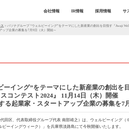
会社情報
IR情報
採用情報
サ
ース
>
パソナグループ “ウェルビーイング”をテーマにした新産業の創出を目指す『Awaji Well-b
アップ企業の募集を7月9日（火）開始～
ルビーイング”をテーマにした新産業の創出を
g ビジネスコンテスト2024』 11月14日（木）開催
する起業家・スタートアップ企業の募集を7月
千代田区、代表取締役グループ代表 南部靖之）は、ウェルビーイング（
2024（淡路ウェルビーイングウィーク）」を兵庫県淡路島にて今秋開催いたします。