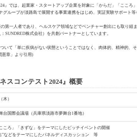
スコンテスト2024』では、起業家・スタートアップ企業を対象に「からだ」「
ナグループが淡路島で展開する事業連携をはじめ、実証実験サポート等
医療の第一人者であり、ヘルスケア領域などでベンチャー創出にも取り組
人：SUNDRED株式会社）を共創パートナーとしています。
ついて「単に疾病がない状態ということではなく、肉体的、精神的、そ
関憲章」より引用)
ng ビジネスコンテスト2024』概要
日（木）
舞台国際会議場（兵庫県淡路市夢舞台1番地）
こころ」「きずな」をテーマにしたピッチイベントの開催
創出”などをテーマにしたパネルディスカッション 等