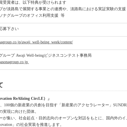
賞受賞者は、以下特典が受けられます
プが淡路島で展開する事業との連携や、淡路島における実証実験の支
ソナグループのオフィス利用支援 等
ご応募下さい
agroup.co.jp/awaji_well-being_week/contest/
ープ Awaji Well-beingビジネスコンテスト事務局
pasonagroup.co.jp
て
vation ReAlizing CircLE）」
100個の新産業の共創を目指す「新産業のアクセラレーター」SUNDRE
の実現に向けた団体。
ーが集い、社会起点・目的志向のオープンな対話をもとに、国内外のイ
Innovation」の社会実装を推進します。