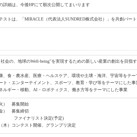
の詳細は、今後HPにて順次公開してまいります
ストは、「MIRACLE（代表法人SUNDRED株式会社）」を共創パー
社会の、地球のWell-being”を実現するための新しい産業の創出を目
康、食・農水産、医療・ヘルスケア、環境や土壌・海洋、宇宙等をテー
ート・エンターテイメント、スポーツ、教育・学び等をテーマにした事
ネルギー・移動、AI・ロボティクス、働き方等をテーマにした事業
日（火） 募集開始
日（金） 募集締切
上旬 ファイナリスト決定(予定)
14日（木）コンテスト開催、グランプリ決定