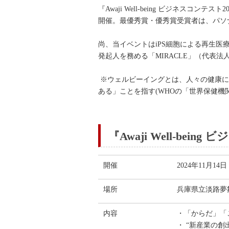
『Awaji Well-being ビジネ
開催。最優秀賞・優秀賞受賞者は、パソ
尚、当イベントはiPS細胞による再生
発起人を務める「MIRACLE」（代表法
※ウェルビーイングとは、人々の健康に
ある」ことを指す(WHOの「世界保健機
『Awaji Well-bei
開催
2024年11月14
場所
兵庫県立淡路夢
内容
・「からだ」「
・ “新産業の