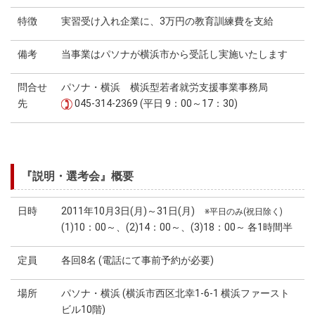
特徴
実習受け入れ企業に、3万円の教育訓練費を支給
備考
当事業はパソナが横浜市から受託し実施いたします
問合せ
パソナ・横浜 横浜型若者就労支援事業事務局
先
045-314-2369 (平日 9：00～17：30)
『説明・選考会』概要
日時
2011年10月3日(月)～31日(月)
※平日のみ(祝日除く)
(1)10：00～、(2)14：00～、(3)18：00～ 各1時間半
定員
各回8名 (電話にて事前予約が必要)
場所
パソナ・横浜 (横浜市西区北幸1-6-1 横浜ファースト
ビル10階)