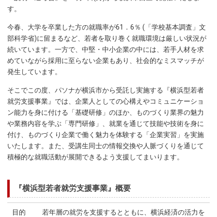
す。
今春、大学を卒業した方の就職率が61．6％ (「学校基本調査」文
部科学省)に留まるなど、若者を取り巻く就職環境は厳しい状況が
続いています。一方で、中堅・中小企業の中には、若手人材を求
めていながら採用に至らない企業もあり、社会的なミスマッチが
発生しています。
そこでこの度、パソナが横浜市から受託し実施する『横浜型若者
就労支援事業』では、企業人としての心構えやコミュニケーショ
ン能力を身に付ける「基礎研修」のほか、ものづくり業界の魅力
や業務内容を学ぶ「専門研修」、就業を通じて技能や技術を身に
付け、ものづくり企業で働く魅力を体験する「企業実習」を実施
いたします。また、受講生同士の情報交換や人脈づくりを通じて
積極的な就職活動が展開できるよう支援してまいります。
『横浜型若者就労支援事業』概要
目的
若年層の就労を支援するとともに、横浜経済の活力を