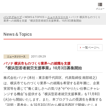
パソナグループ
>
NEWS＆TOPICS
>
ニュースリリース
>
パソナ 横浜市ものづくり
業界への就職を支援 『横浜型若者就労支援事業』10月3日募集開始
News＆Topics
一覧ページへ
2011.09.29
パソナ 横浜市ものづくり業界への就職を支援
『横浜型若者就労支援事業』10月3日募集開始
株式会社パソナ (本社：東京都千代田区、代表取締役 南部靖之)
は、横浜市でものづくり業界への就職を希望する若年層に、企業
実習等を通じて"働く楽しさへの気づき"や"やりたい仕事にチャレ
ンジする機会"を提供する『横浜型若者就労支援事業』を11月8日
(火)から開始いたします。また、本プログラムの受講生を募集する
『説明・選考会』を10月3日(月)から横浜市西区で開催いたしま