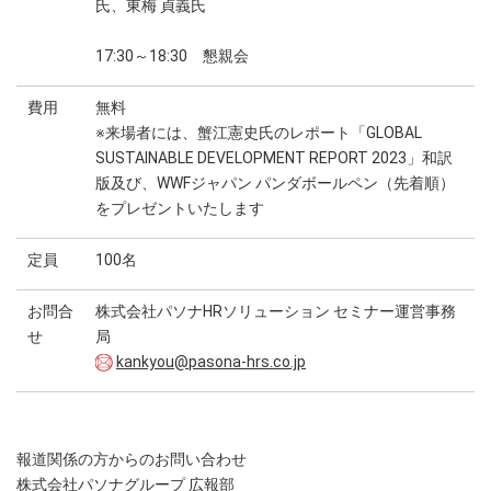
氏、東梅 貞義氏
17:30～18:30 懇親会
費用
無料
※来場者には、蟹江憲史氏のレポート「GLOBAL
SUSTAINABLE DEVELOPMENT REPORT 2023」和訳
版及び、WWFジャパン パンダボールペン（先着順）
をプレゼントいたします
定員
100名
お問合
株式会社パソナHRソリューション セミナー運営事務
せ
局
kankyou@pasona-hrs.co.jp
報道関係の方からのお問い合わせ
株式会社パソナグループ 広報部