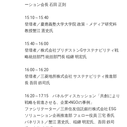
ーション会長 石田 正則
15:10～15:40
登壇者／慶應義塾大学大学院 政策・メディア研究科
教授蟹江 憲史氏
15:40～16:00
登壇者／株式会社ブリヂストンGサステナビリティ戦
略統括部門 統括部門長 稲継 明宏氏
16:00～16:20
登壇者／三菱地所株式会社 サステナビリティ推進部
長 吾田 鉄司氏
16:20～17:15 パネルディスカッション「共創により
戦略を前進させる、企業×NGOの事例」
ファシリテーター／三井住友信託銀行株式会社 ESG
ソリューション企画推進部 フェロー役員 三宅 香氏
パネリスト／蟹江 憲史氏、稲継 明宏氏、吾田 鉄司