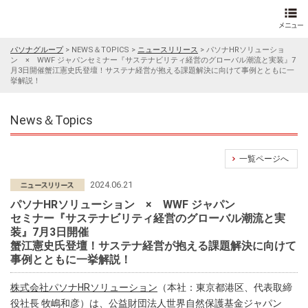
パソナグループ
>
NEWS＆TOPICS
>
ニュースリリース
>
パソナHRソリューショ
ン × WWF ジャパンセミナー『サステナビリティ経営のグローバル潮流と実装』7
月3日開催蟹江憲史氏登壇！サステナ経営が抱える課題解決に向けて事例とともに一
挙解説！
News＆Topics
一覧ページへ
2024.06.21
パソナHRソリューション × WWF ジャパン
セミナー『サステナビリティ経営のグローバル潮流と実
装』7月3日開催
蟹江憲史氏登壇！サステナ経営が抱える課題解決に向けて
事例とともに一挙解説！
株式会社パソナHRソリューション
（本社：東京都港区、代表取締
役社長 牧嶋和彦）は、公益財団法人世界自然保護基金ジャパン