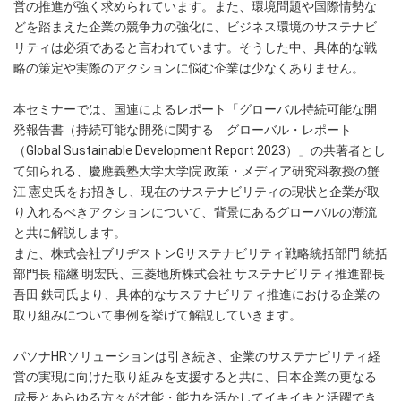
営の推進が強く求められています。また、環境問題や国際情勢な
どを踏まえた企業の競争力の強化に、ビジネス環境のサステナビ
リティは必須であると言われています。そうした中、具体的な戦
略の策定や実際のアクションに悩む企業は少なくありません。
本セミナーでは、国連によるレポート「グローバル持続可能な開
発報告書（持続可能な開発に関する グローバル・レポート
（Global Sustainable Development Report 2023）」の共著者とし
て知られる、慶應義塾大学大学院 政策・メディア研究科教授の蟹
江 憲史氏をお招きし、現在のサステナビリティの現状と企業が取
り入れるべきアクションについて、背景にあるグローバルの潮流
と共に解説します。
また、株式会社ブリヂストンGサステナビリティ戦略統括部門 統括
部門長 稲継 明宏氏、三菱地所株式会社 サステナビリティ推進部長
吾田 鉄司氏より、具体的なサステナビリティ推進における企業の
取り組みについて事例を挙げて解説していきます。
パソナHRソリューションは引き続き、企業のサステナビリティ経
営の実現に向けた取り組みを支援すると共に、日本企業の更なる
成長とあらゆる方々が才能・能力を活かしてイキイキと活躍でき