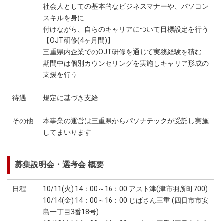
社会人としての基本的なビジネスマナーや、パソコン
スキルを身に
付けながら、自らのキャリアについて目標設定を行う
【OJT研修(4ヶ月間)】
三重県内企業でのOJT研修を通じて実務経験を積む
期間中は個別カウンセリングを実施しキャリア形成の
支援を行う
待遇
規定に基づき支給
その他
本事業の運営は三重県からパソナテックが受託し実施
してまいります
募集説明会・選考会 概要
日程
10/11(火) 14：00～16：00 アスト津(津市羽所町700)
10/14(金) 14：00～16：00 じばさん三重 (四日市市安
島一丁目3番18号)