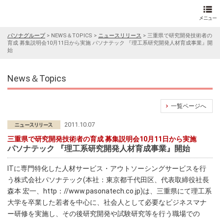
パソナグループ
>
NEWS＆TOPICS
>
ニュースリリース
>
三重県で研究開発技術者の
育成 募集説明会10月11日から実施 パソナテック 『理工系研究開発人材育成事業』開
始
News＆Topics
一覧ページへ
2011.10.07
三重県で研究開発技術者の育成 募集説明会10月11日から実施
パソナテック 『理工系研究開発人材育成事業』開始
ITに専門特化した人材サービス・アウトソーシングサービスを行
う株式会社パソナテック(本社：東京都千代田区、代表取締役社長
森本 宏一、http：//www.pasonatech.co.jp)は、三重県にて理工系
大学を卒業した若者を中心に、社会人として必要なビジネスマナ
ー研修を実施し、その後研究開発や試験研究等を行う職場での