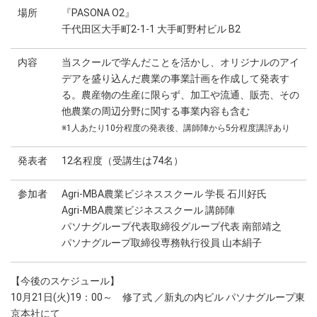
場所
『PASONA O2』
千代田区大手町2-1-1 大手町野村ビル B2
内容
当スクールで学んだことを活かし、オリジナルのアイ
デアを盛り込んだ農業の事業計画を作成して発表す
る。農産物の生産に限らず、加工や流通、販売、その
他農業の周辺分野に関する事業内容も含む
※1人あたり10分程度の発表後、講師陣から5分程度講評あり
発表者
12名程度（受講生は74名）
参加者
Agri-MBA農業ビジネススクール 学長 石川好氏
Agri-MBA農業ビジネススクール 講師陣
パソナグループ代表取締役グループ代表 南部靖之
パソナグループ取締役専務執行役員 山本絹子
【今後のスケジュール】
10月21日(火)19：00～ 修了式 ／新丸の内ビル パソナグループ東
京本社にて