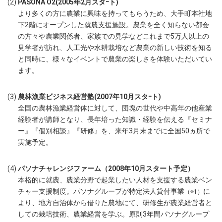
(2)
PASONA O2(2005年2月スタｰト)
より多くの方に農業に興味を持ってもらうため、大手町本社地
下2階にオープンした就農支援施設。農業を全く知らない都会
の方々や農業関係者、家族での見学などこれまで5万人以上の
見学者が訪れ、人工光や水耕栽培など農業の新しい技術を知る
と同時に、様々なイベントで農業の楽しさを体験いただいてい
ます。
(3)
農林漁業ビジネス経営塾(2007年10月スタｰト)
全国の農林漁業経営体に対して、団塊の世代や中高年の他産業
経験者が講師となり、長年培った知識・経験を伝える『セミナ
ー』『個別相談』『研修』を、来年3月末までに全国50ヵ所で
実施予定。
(4)
パソナチャレンジファーム（2008年10月スタート予定）
本格的に就農、農業分野で起業したい人材を支援する農業ベン
チャー支援制度。パソナグループが特定法人貸付事業
に
（※1）
より、地方自治体から借りた農地にて、研修生が農業経営者と
しての栽培技術、農業経営を学ぶ。原則3年間パソナグループ