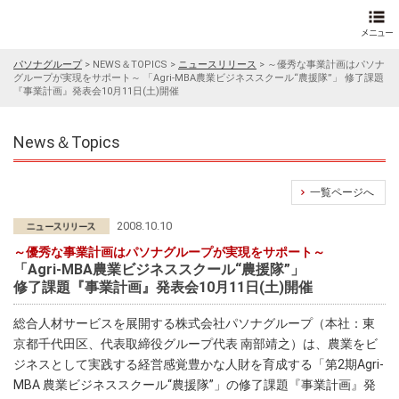
パソナグループ
>
NEWS＆TOPICS
>
ニュースリリース
>
～優秀な事業計画はパソナ
グループが実現をサポート～ 「Agri-MBA農業ビジネススクール“農援隊”」 修了課題
『事業計画』発表会10月11日(土)開催
News＆Topics
一覧ページへ
2008.10.10
～優秀な事業計画はパソナグループが実現をサポート～
「Agri-MBA農業ビジネススクール“農援隊”」
修了課題『事業計画』発表会10月11日(土)開催
総合人材サービスを展開する株式会社パソナグループ（本社：東
京都千代田区、代表取締役グループ代表 南部靖之）は、農業をビ
ジネスとして実践する経営感覚豊かな人財を育成する「第2期Agri-
MBA 農業ビジネススクール“農援隊”」の修了課題『事業計画』発