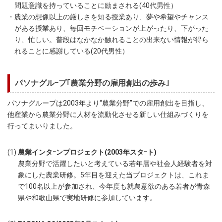
問題意識を持っていることに励まされる(40代男性）
・農業の想像以上の厳しさを知る授業あり、夢や希望やチャンス
がある授業あり、毎回モチベーションが上がったり、下がった
り、忙しい。普段はなかなか触れることの出来ない情報が得ら
れることに感謝している(20代男性）
パソナグルｰプ｢農業分野の雇用創出の歩み｣
パソナグループは2003年より“農業分野”での雇用創出を目指し、
他産業から農業分野に人材を流動化させる新しい仕組みづくりを
行ってまいりました。
(1)
農業インタｰンプロジェクト(2003年スタｰト)
農業分野で活躍したいと考えている若年層や社会人経験者を対
象にした農業研修。5年目を迎えた当プロジェクトは、これま
で100名以上が参加され、今年度も就農意欲のある若者が青森
県や和歌山県で実地研修に参加しています。