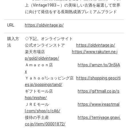
上（Vintage1983～）の美味しい古酒を厳選して世界
に向けて発信をする長期熟成酒プレミアムブランド
URL
https://oldvintage.jp/
購入方
◇下記、オンラインサイト
法
公式オンラインストア
https://oldvintage.jp/
楽天市場店
https://www.rakuten.ne.j
p/gold/oldvintage/
Ａｍａｚｏｎ店
https://amzn.to/3n5ljA
x
Ｙａｈｏｏ!ショッピング店
https://shopping.geociti
es.jp/poppingstand/
ギフトモール店
https://giftmall.co.jp/s
hop/inishie/
ＪＲＥモール
https://www.jreastmal
l.com/shop/c/cA6/
接待の手土産
https://temiyage.gnavi.
co.jp/item/00001872/