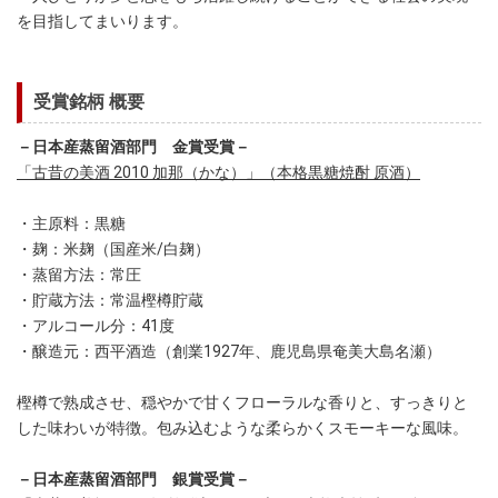
を目指してまいります。
受賞銘柄 概要
－日本産蒸留酒部門 金賞受賞－
「古昔の美酒 2010 加那（かな）」（本格黒糖焼酎 原酒）
・主原料：黒糖
・麹：米麹（国産米/白麹）
・蒸留方法：常圧
・貯蔵方法：常温樫樽貯蔵
・アルコール分：41度
・醸造元：西平酒造（創業1927年、鹿児島県奄美大島名瀬）
樫樽で熟成させ、穏やかで甘くフローラルな香りと、すっきりと
した味わいが特徴。包み込むような柔らかくスモーキーな風味。
－日本産蒸留酒部門 銀賞受賞－