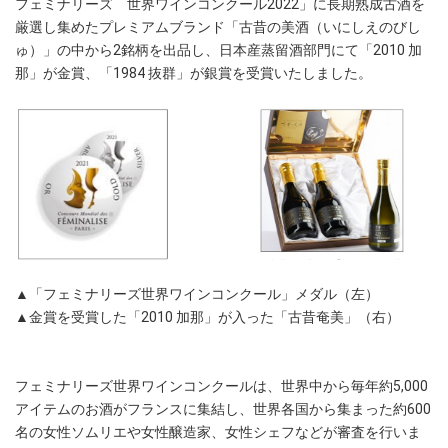
フェミナリーズ 世界ワインコンクール2022」に長期熟成古酒を
厳選し集めたプレミアムブランド「古昔の美酒（いにしえのびし
ゅ）」の中から2銘柄を出品し、日本産蒸留酒部門にて「2010 加
那」が金賞、「1984 抜群」が銀賞を受賞いたしました。
▲「フェミナリーズ世界ワインコンクール」メダル（左）
▲金賞を受賞した「2010 加那」が入った「古昔奄美」（右）
フェミナリーズ世界ワインコンクールは、世界中から毎年約5,000
アイテムのお酒がフランスに集結し、世界各国から集まった約600
名の女性ソムリエや女性醸造家、女性シェフなどが審査を行いま