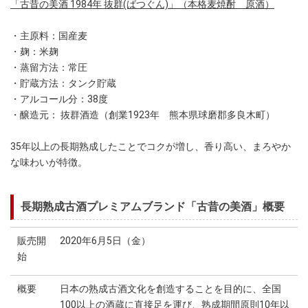
「古昔の美酒 1984年 抜群(ばつぐん)」（本格麦焼酎 原酒）
・主原料：国産麦
・麹：米麹
・蒸留方法：常圧
・貯蔵方法：タンク貯蔵
・アルコール分：38度
・醸造元： 抜群酒造（創業1923年 熊本県球磨郡多良木町）
35年以上の長期熟成したことでコクが増し、香り高い、まろやか
な味わいが特徴。
長期熟成古酒プレミアムブランド「古昔の美酒」概要
販売開
2020年6月5日（金）
始
概要
日本の熟成古酒文化を創造することを目的に、全国
100以上の酒蔵に直接足を運び、熟成期間原則10年以