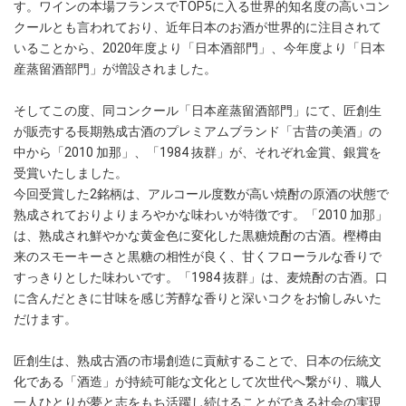
す。ワインの本場フランスでTOP5に入る世界的知名度の高いコン
クールとも言われており、近年日本のお酒が世界的に注目されて
いることから、2020年度より「日本酒部門」、今年度より「日本
産蒸留酒部門」が増設されました。
そしてこの度、同コンクール「日本産蒸留酒部門」にて、匠創生
が販売する長期熟成古酒のプレミアムブランド「古昔の美酒」の
中から「2010 加那」、「1984 抜群」が、それぞれ金賞、銀賞を
受賞いたしました。
今回受賞した2銘柄は、アルコール度数が高い焼酎の原酒の状態で
熟成されておりよりまろやかな味わいが特徴です。「2010 加那」
は、熟成され鮮やかな黄金色に変化した黒糖焼酎の古酒。樫樽由
来のスモーキーさと黒糖の相性が良く、甘くフローラルな香りで
すっきりとした味わいです。「1984 抜群」は、麦焼酎の古酒。口
に含んだときに甘味を感じ芳醇な香りと深いコクをお愉しみいた
だけます。
匠創生は、熟成古酒の市場創造に貢献することで、日本の伝統文
化である「酒造」が持続可能な文化として次世代へ繋がり、職人
一人ひとりが夢と志をもち活躍し続けることができる社会の実現