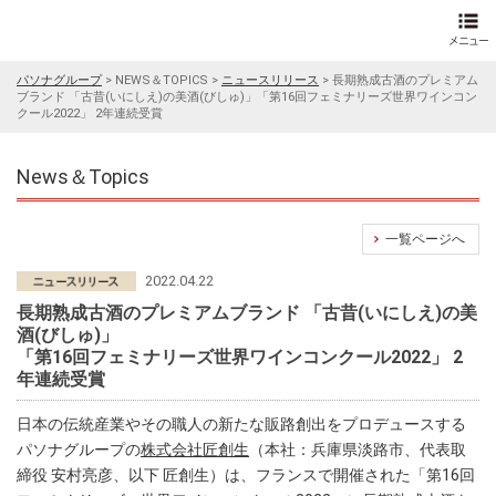
パソナグループ
>
NEWS＆TOPICS
>
ニュースリリース
>
長期熟成古酒のプレミアム
ブランド 「古昔(いにしえ)の美酒(びしゅ)」「第16回フェミナリーズ世界ワインコン
クール2022」 2年連続受賞
News＆Topics
一覧ページへ
2022.04.22
長期熟成古酒のプレミアムブランド 「古昔(いにしえ)の美
酒(びしゅ)」
「第16回フェミナリーズ世界ワインコンクール2022」 2
年連続受賞
日本の伝統産業やその職人の新たな販路創出をプロデュースする
パソナグループの
株式会社匠創生
（本社：兵庫県淡路市、代表取
締役 安村亮彦、以下 匠創生）は、フランスで開催された「第16回