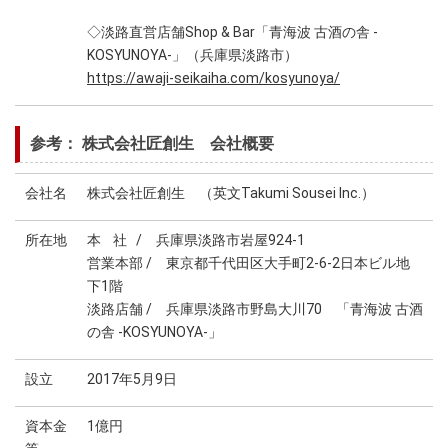
◇淡路直営店舗Shop & Bar「青海波 古酒の舎 -
KOSYUNOYA-」（兵庫県淡路市）
https://awaji-seikaiha.com/kosyunoya/
参考： 株式会社匠創生 会社概要
会社名
株式会社匠創生 （英文Takumi Sousei Inc.）
所在地
本 社 / 兵庫県淡路市岩屋924-1
営業本部 / 東京都千代田区大手町2-6-2日本ビル地
下1階
淡路店舗 / 兵庫県淡路市野島大川70 「青海波 古酒
の舎 -KOSYUNOYA-」
設立
2017年5月9日
資本金
1億円