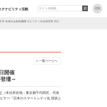
EN
ステナビリティ活動
大学 未来社会創造機構 モビリティ社会研究所 河口
一覧ページへ
日開催
が登壇～
ク
（本社所在地：東京都千代田区、代表
ビナー『日本のスマートシティ化 現状と