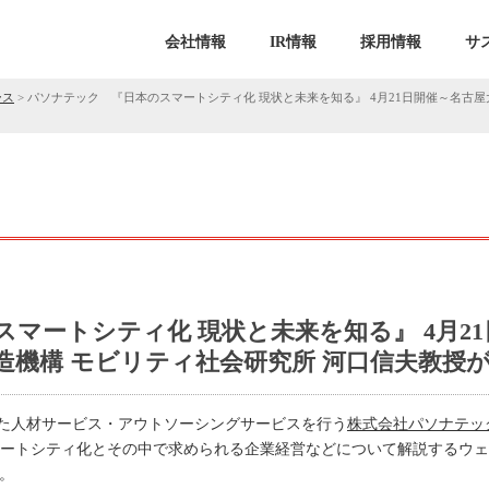
会社情報
IR情報
採用情報
サ
ース
>
パソナテック 『日本のスマートシティ化 現状と未来を知る』 4月21日開催～名古屋
マートシティ化 現状と未来を知る』 4月21
造機構 モビリティ社会研究所 河口信夫教授
した人材サービス・アウトソーシングサービスを行う
株式会社パソナテッ
マートシティ化とその中で求められる企業経営などについて解説するウェ
す。