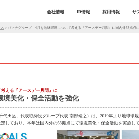
会社情報
IR情報
採用情報
サ
ース
>
パソナグループ 4月を地球環境について考える『アースデー月間』に国内外63拠点
て考える『アースデー月間』に
環境美化・保全活動を強化
千代田区、代表取締役グループ代表 南部靖之）は、2019年より地球環境
設定しており、本年は国内外の63拠点にて環境美化・保全活動を実施し