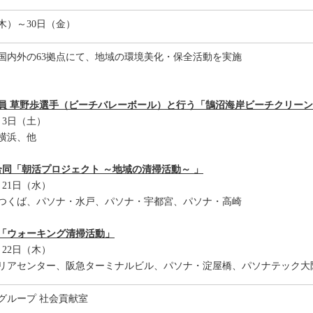
（木）～30日（金）
国内外の63拠点にて、地域の環境美化・保全活動を実施
員 草野歩選手（ビーチバレーボール）と行う「鵠沼海岸ビーチクリー
月3日（土）
横浜、他
合同「朝活プロジェクト ～地域の清掃活動～ 」
月21日（水）
つくば、パソナ・水戸、パソナ・宇都宮、パソナ・高崎
「ウォーキング清掃活動」
月22日（木）
リアセンター、阪急ターミナルビル、パソナ・淀屋橋、パソナテック大
グループ 社会貢献室