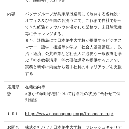
り、随時受け入れ予定
内容
パソナグループが兵庫県淡路島にて展開する各施設・
オフィス及び全国の各拠点にて、これまで自社で培っ
てきた経験とノウハウを活かした業務や、未経験職種
等にチャレンジする。
また、淡路島にて日本創生大学校が提供するビジネス
マナー・語学・接遇等を学ぶ「社会人基礎講座」、政
治・経済、公共政策など社会人に必要な一般教養を学
ぶ「社会教養講座」等の研修講座を提供することで、
実務と研修の両面から若手社員のキャリアップを支援
する
雇用形
在籍出向等
態
※ほかの雇用形態については各社の状況に合わせて個
別相談
ＵＲＬ
https://www.pasonagroup.co.jp/freshcareerup/
お問合
株式会社パソナ日本創生大学校 フレッシュキャリア