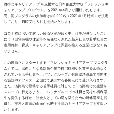
維持とキャリアアップ”を支援する日本創生大学校『フレッシュキ
ャリアアップ プログラム』を2021年4月より開始いたします。
尚、同プログラムの参加者は約1,000名（2021年4月時点）が決定
しており、随時受け入れを開始いたします。
コロナ禍において厳しい経済状況が続く中、仕事が減少したこと
により自宅待機や休業等を余儀なくされた新入社員や若手社員の
雇用維持・育成・キャリアアップに課題を抱える企業は少なくあ
りません。
この度新たにスタートする『フレッシュキャリアアップ プログラ
ム』では、出向元となる対象企業で自宅待機や休業等を余儀なく
されている若手社員を、パソナグループが兵庫県淡路島で展開す
る施設やオフィス、全国にて展開する各拠点にて受け入れます。
また、淡路島で勤務する若手社員に対しては、淡路島での生活を
スムーズに行えるように、パソナグループの社員と同様の福利厚
生を提供するほか、社会人としての礎を築くための研修講座を提
供し、実務と教育の両面から若手社員のキャリアアップを支援い
たします。