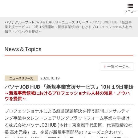
パソナグループ
>
NEWS＆TOPICS
>
ニュースリリース
>
パソナJOB HUB 『新規事
業支援サービス』10月１9日開始～新規事業領域におけるプロフェッショナル人材の
知見・ノウハウを提供～
News＆Topics
一覧ページへ
2020.10.19
パソナJOB HUB 『新規事業支援サービス』10月１9日開始
～新規事業領域におけるプロフェッショナル人材の知見・ノウハ
ウを提供～
プロフェッショナルによる経営課題解決を行う顧問コンサルティ
ング事業やタレントシェアリングプラットフォーム事業を手掛け
る
株式会社パソナJOB HUB
(本社：東京都千代田区、代表取締役社
長 髙木元義）は、企業が新規事業開発のフェーズに合わせて、