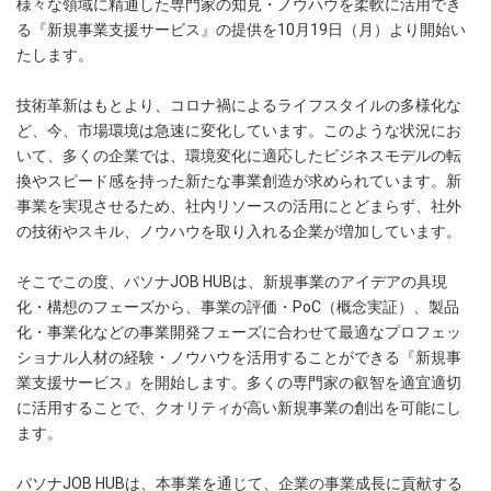
様々な領域に精通した専門家の知見・ノウハウを柔軟に活用でき
る『新規事業支援サービス』の提供を10月19日（月）より開始い
たします。
技術革新はもとより、コロナ禍によるライフスタイルの多様化な
ど、今、市場環境は急速に変化しています。このような状況にお
いて、多くの企業では、環境変化に適応したビジネスモデルの転
換やスピード感を持った新たな事業創造が求められています。新
事業を実現させるため、社内リソースの活用にとどまらず、社外
の技術やスキル、ノウハウを取り入れる企業が増加しています。
そこでこの度、パソナJOB HUBは、新規事業のアイデアの具現
化・構想のフェーズから、事業の評価・PoC（概念実証）、製品
化・事業化などの事業開発フェーズに合わせて最適なプロフェッ
ショナル人材の経験・ノウハウを活用することができる『新規事
業支援サービス』を開始します。多くの専門家の叡智を適宜適切
に活用することで、クオリティが高い新規事業の創出を可能にし
ます。
パソナJOB HUBは、本事業を通じて、企業の事業成長に貢献する