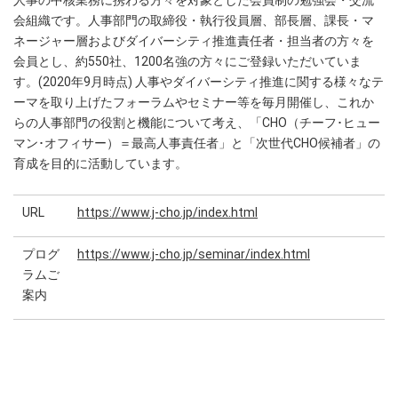
人事の中核業務に携わる方々を対象とした会員制の勉強会・交流
会組織です。人事部門の取締役・執行役員層、部長層、課長・マ
ネージャー層およびダイバーシティ推進責任者・担当者の方々を
会員とし、約550社、1200名強の方々にご登録いただいていま
す。(2020年9月時点) 人事やダイバーシティ推進に関する様々なテ
ーマを取り上げたフォーラムやセミナー等を毎月開催し、これか
らの人事部門の役割と機能について考え、「CHO（チーフ･ヒュー
マン･オフィサー）＝最高人事責任者」と「次世代CHO候補者」の
育成を目的に活動しています。
URL
https://www.j-cho.jp/index.html
プログ
https://www.j-cho.jp/seminar/index.html
ラムご
案内