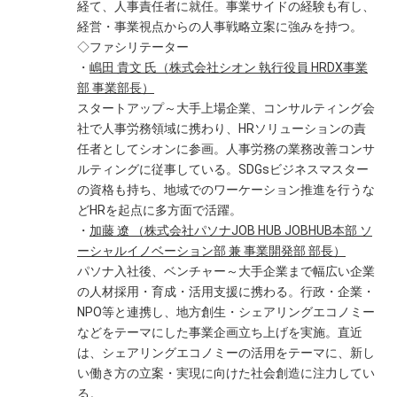
経て、人事責任者に就任。事業サイドの経験も有し、
経営・事業視点からの人事戦略立案に強みを持つ。
◇ファシリテーター
・
嶋田 貴文 氏（株式会社シオン 執行役員 HRDX事業
部 事業部長）
スタートアップ～大手上場企業、コンサルティング会
社で人事労務領域に携わり、HRソリューションの責
任者としてシオンに参画。人事労務の業務改善コンサ
ルティングに従事している。SDGsビジネスマスター
の資格も持ち、地域でのワーケーション推進を行うな
どHRを起点に多方面で活躍。
・
加藤 遼 （株式会社パソナJOB HUB JOBHUB本部 ソ
ーシャルイノベーション部 兼 事業開発部 部長）
パソナ入社後、ベンチャー～大手企業まで幅広い企業
の人材採用・育成・活用支援に携わる。行政・企業・
NPO等と連携し、地方創生・シェアリングエコノミー
などをテーマにした事業企画立ち上げを実施。直近
は、シェアリングエコノミーの活用をテーマに、新し
い働き方の立案・実現に向けた社会創造に注力してい
る。