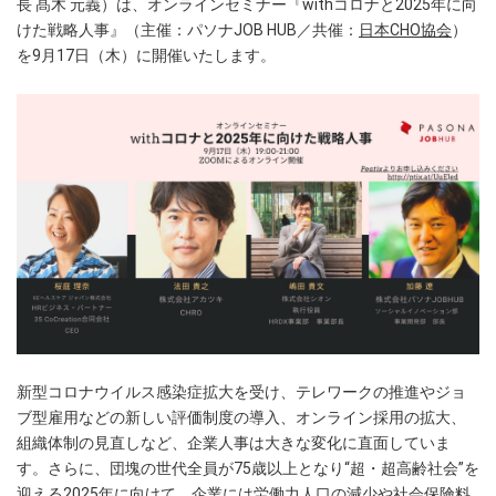
長 髙木 元義）は、オンラインセミナー『withコロナと2025年に向
けた戦略人事』（主催：パソナJOB HUB／共催：
日本CHO協会
）
を9月17日（木）に開催いたします。
新型コロナウイルス感染症拡大を受け、テレワークの推進やジョ
ブ型雇用などの新しい評価制度の導入、オンライン採用の拡大、
組織体制の見直しなど、企業人事は大きな変化に直面していま
す。さらに、団塊の世代全員が75歳以上となり“超・超高齢社会”を
迎える2025年に向けて、企業には労働力人口の減少や社会保険料