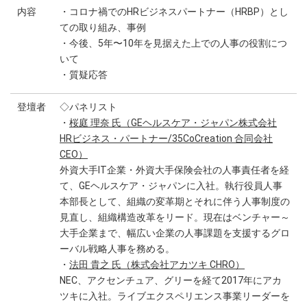
内容
・コロナ禍でのHRビジネスパートナー（HRBP）とし
ての取り組み、事例
・今後、5年〜10年を見据えた上での人事の役割につ
いて
・質疑応答
登壇者
◇パネリスト
・
桜庭 理奈 氏（GEヘルスケア・ジャパン株式会社
HRビジネス・パートナー/35CoCreation 合同会社
CEO）
外資大手IT企業・外資大手保険会社の人事責任者を経
て、GEヘルスケア・ジャパンに入社。執行役員人事
本部長として、組織の変革期とそれに伴う人事制度の
見直し、組織構造改革をリード。現在はベンチャー～
大手企業まで、幅広い企業の人事課題を支援するグロ
ーバル戦略人事を務める。
・
法田 貴之 氏（株式会社アカツキ CHRO）
NEC、アクセンチュア、グリーを経て2017年にアカ
ツキに入社。ライブエクスペリエンス事業リーダーを