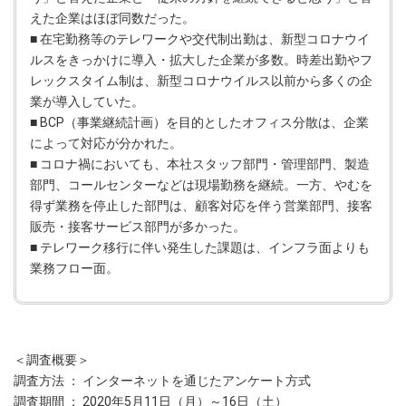
えた企業はほぼ同数だった。
■ 在宅勤務等のテレワークや交代制出勤は、新型コロナウイ
ルスをきっかけに導入・拡大した企業が多数。時差出勤やフ
レックスタイム制は、新型コロナウイルス以前から多くの企
業が導入していた。
■ BCP（事業継続計画）を目的としたオフィス分散は、企業
によって対応が分かれた。
■ コロナ禍においても、本社スタッフ部門・管理部門、製造
部門、コールセンターなどは現場勤務を継続。一方、やむを
得ず業務を停止した部門は、顧客対応を伴う営業部門、接客
販売・接客サービス部門が多かった。
■ テレワーク移行に伴い発生した課題は、インフラ面よりも
業務フロー面。
＜調査概要＞
調査方法 ： インターネットを通じたアンケート方式
調査期間 ： 2020年5月11日（月）～16日（土）