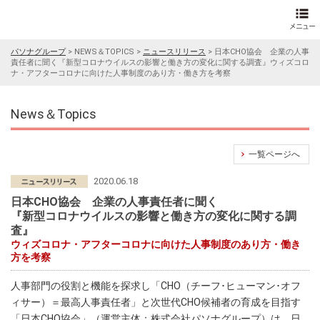
パソナグループ
>
NEWS＆TOPICS
>
ニュースリリース
>
日本CHO協会 企業の人事
責任者に聞く『新型コロナウイルスの影響と働き方の変化に関する調査』ウィズコロ
ナ・アフターコロナに向けた人事制度のあり方・働き方を考察
News＆Topics
一覧ページへ
2020.06.18
日本CHO協会 企業の人事責任者に聞く
『新型コロナウイルスの影響と働き方の変化に関する調
査』
ウィズコロナ・アフターコロナに向けた人事制度のあり方・働き
方を考察
人事部門の役割と機能を探求し「CHO（チーフ･ヒューマン･オフ
ィサー）＝最高人事責任者」と次世代CHO候補者の育成を目指す
「
日本CHO協会
」（運営主体：
株式会社パソナグループ
）は、日