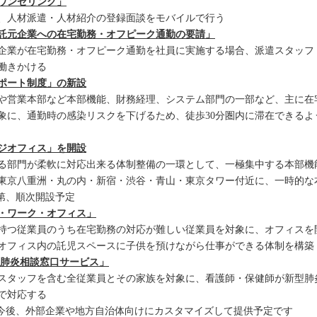
ウンセリング」
、人材派遣・人材紹介の登録面談をモバイルで行う
託元企業への在宅勤務・オフピーク通勤の要請」
企業が在宅勤務・オフピーク通勤を社員に実施する場合、派遣スタッフ
働きかける
ポート制度」の新設
や営業本部など本部機能、財務経理、システム部門の一部など、主に在
象に、通勤時の感染リスクを下げるため、徒歩30分圏内に滞在できるよ
ジオフィス」を開設
る部門が柔軟に対応出来る体制整備の一環として、一極集中する本部機
東京八重洲・丸の内・新宿・渋谷・青山・東京タワー付近に、一時的な
第、順次開設予定
・ワーク・オフィス」
持つ従業員のうち在宅勤務の対応が難しい従業員を対象に、オフィスを
オフィス内の託児スペースに子供を預けながら仕事ができる体制を構築
新型肺炎相談窓口サービス」
スタッフを含む全従業員とその家族を対象に、看護師・保健師が新型肺
制で対応する
今後、外部企業や地方自治体向けにカスタマイズして提供予定です