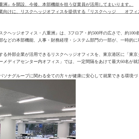
重洲』を開設、今後、本部機能を担う従業員が活用してまいります。
業向けに、リスクヘッジオフィスを提供する『リスクヘッジ オフィス
クヘッジオフィス・八重洲』は、3フロア・約500坪の広さで、約10
部などの本部機能、人事・財務経理・システム部門の一部が、一時的に
する外部企業が活用できるリスクヘッジオフィスを、東京港区に「東京
ーメディアセンター内オフィス」では、一定間隔をあけて最大60名が就
パソナグループに関わる全ての方々が健康に安心して就業できる環境づ