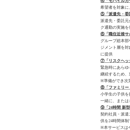
④「モバイルカ
希望者を対象に
⑤「派遣先・委
派遣先・委託元
ク通勤の実施を
⑥「職住近接サ
グループ総本部
ジメント層を対
に提供
⑦「リスクヘッ
緊急時にあらゆ
継続するため、
※準備ができ次
⑧「ファミリー
小学生の子供を
一緒に、または
⑨「24時間 
契約社員・派遣
供を24時間体
※本サービスは