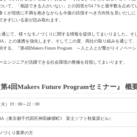
いて、「相談できる人がいない」との回答が54.7％と過半数を占めて
多くが現状に不満を抱きながらも今後の目指すべき方向性を見いだしに
できずにいる姿が読み取れます。
 Programを通じて、様々なモノづくりに関する情報を提供してまいりまし
 AKIBA」との連携を強化します。そしてこの度、両社の取り組みを通じ
、『第4回Makers Future Program ～人と人とが繋がりイノ
ーエンジニアが活躍できる社会環境の整備を目指してまいります。
Makers Future Programセミナー』 概
（火）19：00～22：00
 AKIBA（東京都千代田区神田練塀町3 富士ソフト秋葉原ビル）
モノづくり業界の方