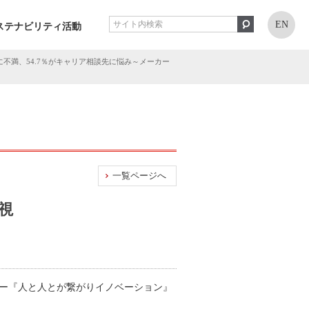
EN
ステナビリティ活動
不満、54.7％がキャリア相談先に悩み～メーカー
一覧ページへ
視
※セミナー『人と人とが繋がりイノベーション』