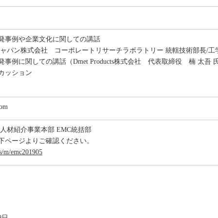
発事例や企業文化に関しての講話
ジャパン株式会社 コーポレートリサーチラボラトリー 統轄技術部長/工学
事例に関しての講話（Dmet Products株式会社 代表取締役 楠 太吾 
カッション
om
人材紹介事業本部 EMC統括部
下ページよりご確認ください。
ajs/m/emc201905
9日