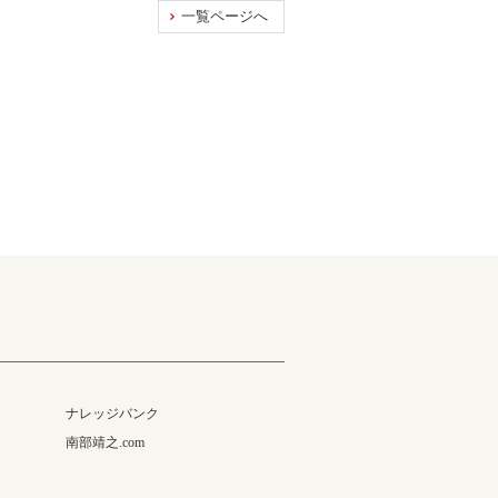
一覧ページへ
ナレッジバンク
南部靖之.com