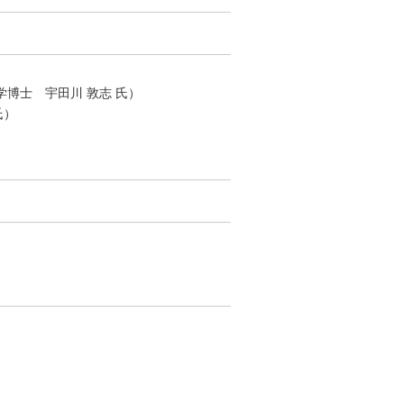
博士 宇田川 敦志 氏）
氏）