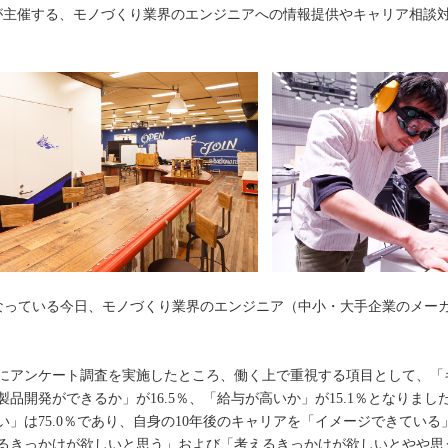
am」は、パソナが主催する、モノづくり業界のエンジニアへの情報提供やキャリ
きくなっている今日、モノづくり業界のエンジニア（中小・大手企業のメー
にアンケート調査を実施したところ、働く上で重視する項目として、「キ
品開発ができるか」が16.5％、「給与が高いか」が15.1％となりまし
」は75.0％であり、自身の10年後のキャリアを「イメージできている
るきっかけが欲しいと思う」および「考えるきっかけが欲しいとやや思う