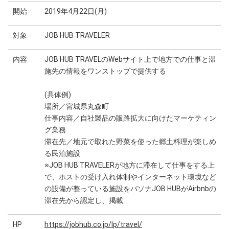
開始
2019年4月22日(月)
対象
JOB HUB TRAVELER
内容
JOB HUB TRAVELのWebサイト上で地方での仕事と滞
施先の情報をワンストップで提供する
(具体例)
場所／宮城県丸森町
仕事内容／自社製品の販路拡大に向けたマーケティン
グ業務
滞在先／地元で取れた野菜を使った郷土料理が楽しめ
る民泊施設
※JOB HUB TRAVELERが地方に滞在して仕事をする上
で、ホストの受け入れ体制やインターネット環境など
の設備が整っている施設をパソナJOB HUBがAirbnbの
滞在先から認定し、掲載
HP
https://jobhub.co.jp/lp/travel/