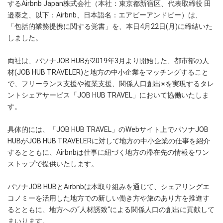
するAirbnb Japan株式会社（本社：東京都新宿区、代表取締役 田
邉泰之、以下：Airbnb、日本語名：エアビーアンドビー）は、
「包括的業務提携に関する覚書」を、本日4月22日(月)に締結いた
しました。
両社は、パソナJOB HUBが2019年3月より開始した、都市部の人
材(JOB HUB TRAVELER)と地方の中小企業をマッチングすること
で、フリーランス支援や複業支援、関係人口創出※を実現するタレ
ントシェアサービス「JOB HUB TRAVEL」において協働いたしま
す。
具体的には、「JOB HUB TRAVEL」のWebサイト上でパソナJOB
HUBがJOB HUB TRAVELERに対して地方の中小企業の仕事を紹介
するとともに、Airbnbは仕事に紐づく地方の滞在先の情報をワン
ストップで提供いたします。
パソナJOB HUBとAirbnbは本取り組みを通じて、シェアリングエ
コノミーを活用した地方での新しい働き方や旅のあり方を推進す
るとともに、地方への“人材誘致“による関係人口の創出に貢献して
まいります。