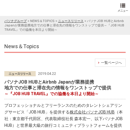
パソナグループ
>
NEWS＆TOPICS
>
ニュースリリース
>
パソナJOB HUBとAirbnb
Japanが業務提携地方での仕事と滞在先の情報をワンストップで提供～『JOB HUB
TRAVEL』での協働を本日より開始～
News＆Topics
一覧ページへ
2019.04.22
パソナJOB HUBとAirbnb Japanが業務提携
地方での仕事と滞在先の情報をワンストップで提供
～『JOB HUB TRAVEL』での協働を本日より開始～
プロフェッショナルとフリーランスのためのタレントシェアリン
グサービス「JOB HUB」を提供する
株式会社パソナJOB HUB
（本
社：東京都千代田区、代表取締役社長 森本宏一、以下パソナJOB
HUB）と世界最大級の旅行コミュニティプラットフォームを提供