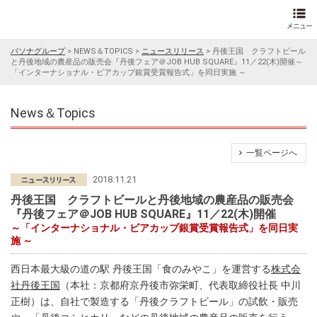
パソナグループ
>
NEWS＆TOPICS
>
ニュースリリース
>
丹後王国 クラフトビール
と丹後地域の農産品の販売会『丹後フェア＠JOB HUB SQUARE』11／22(木)開催～
「インターナショナル・ビアカップ銀賞受賞報告式」を同日実施 ～
News＆Topics
一覧ページへ
2018.11.21
丹後王国 クラフトビールと丹後地域の農産品の販売会
『丹後フェア＠JOB HUB SQUARE』11／22(木)開催
～「インターナショナル・ビアカップ銀賞受賞報告式」を同日実
施 ～
西日本最大級の道の駅 丹後王国「食のみやこ」を運営する
株式会
社丹後王国
（本社：京都府京丹後市弥栄町、代表取締役社長 中川
正樹）は、自社で製造する「丹後クラフトビール」の試飲・販売