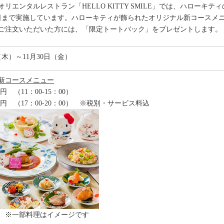
エンタルレストラン「HELLO KITTY SMILE」では、ハローキ
30日まで実施しています。ハローキティが飾られたオリジナル新コースメ
をご注文いただいた方には、「限定トートバック」をプレゼントします
日（木）～11月30日（金）
新コースメニュー
円 （11：00‐15：00）
0円 （17：00‐20：00） ※税別・サービス料込
 ※一部料理はイメージです