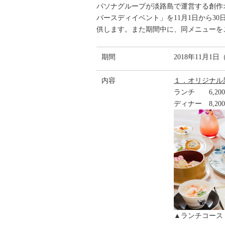
パソナグループが淡路島で運営する創作オリ
バースディイベント」を11月1日から
供します。また期間中に、同メニュー
期間
2018年11月1
内容
１．オリジナル
ランチ 6,200
ディナー 8,20
▲ランチコース