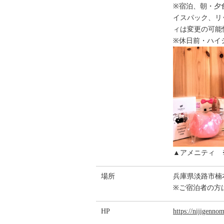
※宿泊、朝・夕食
イスパック、リ
ィは変更の可能
※休日前・ハイ
▲アメニティ 
場所
兵庫県淡路市楠
※ご宿泊者の方
HP
https://nijigenno