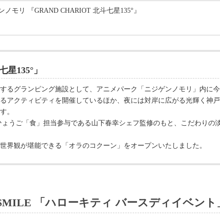
モリ 『GRAND CHARIOT 北斗七星135°』
0
七星135°」
するグランピング施設として、アニメパーク「ニジゲンノモリ」内に今年
るアクティビティを開催しているほか、夜には対岸に広がる光輝く神戸
す。
ひょうご「食」担当参与である山下春幸シェフ監修のもと、こだわりの
んの世界観が堪能できる「オラのコクーン」をオープンいたしました。
Y SMILE 「ハローキティ バースディイベント