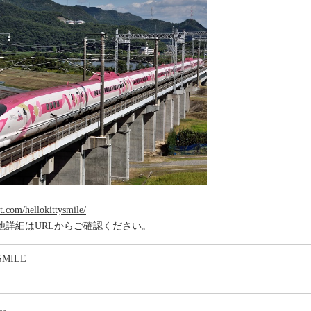
rt.com/hellokittysmile/
他詳細はURLからご確認ください。
Y SMILE