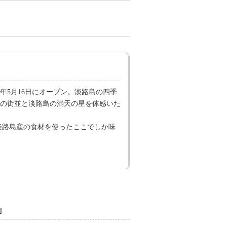
5月16日にオープン。淡路島の四季
の街並と淡路島の満天の星を体感いた
淡路島産の食材を使ったここでしか味
」