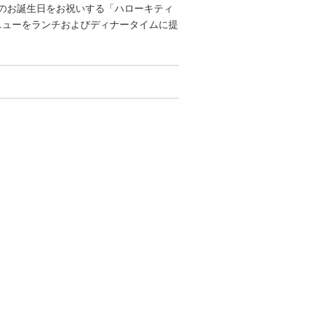
ティのお誕生日をお祝いする「ハローキティ
ニューをランチおよびディナータイムに提
。