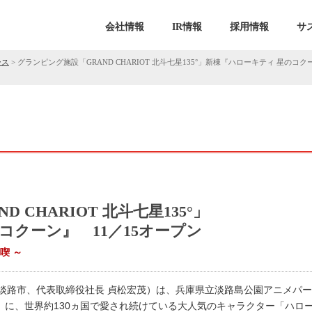
会社情報
IR情報
採用情報
サ
ース
>
グランピング施設「GRAND CHARIOT 北斗七星135°」新棟『ハローキティ 星のコ
 CHARIOT 北斗七星135°」
コクーン』 11／15オープン
喫 ～
淡路市、代表取締役社長 貞松宏茂）は、兵庫県立淡路島公園アニメパ
星135°」に、世界約130ヵ国で愛され続けている大人気のキャラクター「