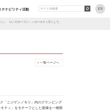
EN
ステナビリティ活動
クーン』 11／15オープン～ ハローキティ尽くしで、
一覧ページへ
ーク「ニジゲンノモリ」内のグランピング
ハローキティ」をモチーフとした新棟を一棟限