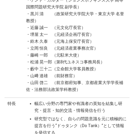
・ケント・カルダー（ジョンズホプキンズ大学 高等
国際問題研究大学院 副学長）
・黒川 清 （政策研究大学院大学・東京大学 名誉
教授）
・近藤 誠一 （元文化庁長官）
・堺屋 太一 （元経済企画庁長官）
・鈴木 久泰 （元海上保安庁長官）
・立岡 恒良 （元経済産業事務次官）
・藤崎 一郎 （元駐米大使）
・松浦 晃一郎（第8代ユネスコ事務局長）
・藪中 三十二（立命館大学客員教授）
・山﨑 達雄 （前財務官）
・山田 啓二 （前京都府知事、京都産業大学学長補
佐・法務部法政策学科教授）
特長
幅広い分野の専門家や有識者の英知を結集し研
究・提言・知的交流・情報発信を行う
研究型ではなく、自らの問題意識を元に積極的に
提言を行う“ドゥタンク（Do Tank）”として情報
を発信する