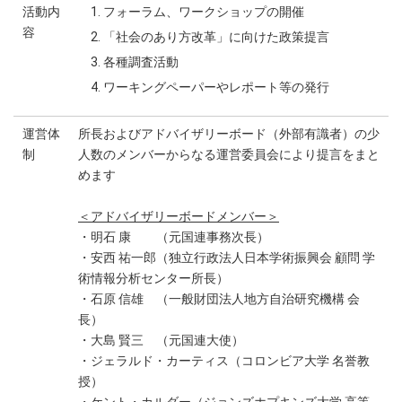
活動内
フォーラム、ワークショップの開催
容
「社会のあり方改革」に向けた政策提言
各種調査活動
ワーキングペーパーやレポート等の発行
運営体
所長およびアドバイザリーボード（外部有識者）の少
制
人数のメンバーからなる運営委員会により提言をまと
めます
＜アドバイザリーボードメンバー＞
・明石 康 （元国連事務次長）
・安西 祐一郎（独立行政法人日本学術振興会 顧問 学
術情報分析センター所長）
・石原 信雄 （一般財団法人地方自治研究機構 会
長）
・大島 賢三 （元国連大使）
・ジェラルド・カーティス（コロンビア大学 名誉教
授）