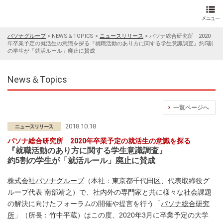
パソナグループ
>
NEWS＆TOPICS
>
ニュースリリース
>
パソナ総合研究所 2020
年卒業予定の就活生の意識を探る『就職活動のあり方に関する学生意識調査』約5割
の学生が「就活ルール」廃止に賛成
News＆Topics
一覧ページへ
2018.10.18
パソナ総合研究所 2020年卒業予定の就活生の意識を探る
『就職活動のあり方に関する学生意識調査』
約5割の学生が「就活ルール」廃止に賛成
株式会社パソナグループ
（本社：東京都千代田区、代表取締役グ
ループ代表 南部靖之）で、社内外の専門家と共に様々な社会課題
の解決に向けたフォーラムの開催や提言を行う「
パソナ総合研究
所
」（所長：竹中平蔵）はこの度、2020年3月に卒業予定の大学