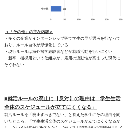
＜「その他」の主な内容＞
・多くの企業がインターンシップ等で学生の早期選考を行なって
おり、ルール自体が形骸化している
・現行ルールは海外留学経験者などが就職活動を行いにくい
・新卒一括採用という仕組みが、雇用の流動性が高まった現代に
そぐわない
■就活ルールの廃止に【反対】の理由は「学生生活
全体のスケジュールが立てにくくなる」
就活ルールを「廃止すべきでない」と答えた学生にその理由を聞
いたところ、「学生生活全体のスケジュールが立てにくくなるか
ら」という回答が206名となり、次いで「就職活動の期間が長引く