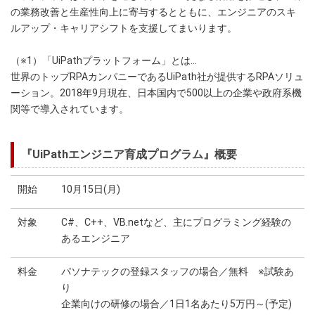
の業務改善と生産性向上に寄与するとともに、エンジニアのスキ
ルアップ・キャリアシフトを支援してまいります。
（※1）「UiPathプラットフォーム」とは…
世界のトップRPAカンパニーであるUiPath社が提供するRPAソリュ
ーション。2018年9月現在、日本国内で500以上の企業や政府系機
関等で導入されています。
『UiPathエンジニア育成プログラム』概要
開始
10月15日(月)
対象
C#、C++、VB.netなど、主にプログラミング経験の
あるエンジニア
料金
パソナテックの登録スタッフの場合／無料 ※試験あ
り
企業向けの研修の場合／1日1名あたり5万円～(予定)