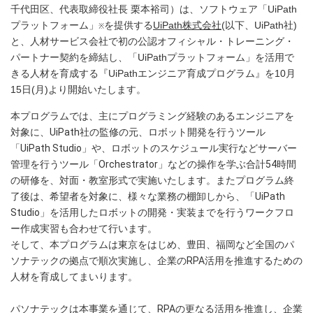
千代田区、代表取締役社長 栗本裕司）は、ソフトウェア「UiPath
プラットフォーム」
を提供する
UiPath株式会社
(以下、UiPath社)
※
と、人材サービス会社で初の公認オフィシャル・トレーニング・
パートナー契約を締結し、「UiPathプラットフォーム」を活用で
きる人材を育成する『UiPathエンジニア育成プログラム』を10月
15日(月)より開始いたします。
本プログラムでは、主にプログラミング経験のあるエンジニアを
対象に、UiPath社の監修の元、ロボット開発を行うツール
「UiPath Studio」や、ロボットのスケジュール実行などサーバー
管理を行うツール「Orchestrator」などの操作を学ぶ合計54時間
の研修を、対面・教室形式で実施いたします。またプログラム終
了後は、希望者を対象に、様々な業務の棚卸しから、「UiPath
Studio」を活用したロボットの開発・実装までを行うワークフロ
ー作成実習も合わせて行います。
そして、本プログラムは東京をはじめ、豊田、福岡など全国のパ
ソナテックの拠点で順次実施し、企業のRPA活用を推進するための
人材を育成してまいります。
パソナテックは本事業を通じて、RPAの更なる活用を推進し、企業