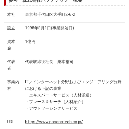
参考 株式会社パソナテック 概要
本社
東京都千代田区大手町2-6-2
設立
1998年8月1日(事業開始日)
資本
1億円
金
代表
代表取締役社長 栗本裕司
者
事業内
IT／インターネット分野およびエンジニアリング分野
容
における下記の事業
・エキスパートサービス（人材派遣）
・プレース＆サーチ（人材紹介）
・アウトソーシングサービス
URL
https://www.pasonatech.co.jp/