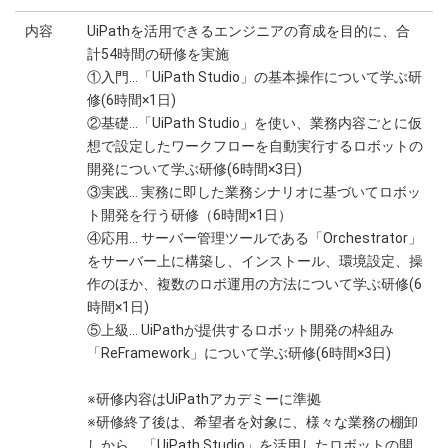
内容
UiPathを活用できるエンジニアの育成を目的に、合
計54時間の研修を実施
①入門…「UiPath Studio」の基本操作について学ぶ研
修(6時間×1日)
②基礎…「UiPath Studio」を使い、業務内容ごとに仮
想で設定したワークフローを自動実行するロボットの
開発について学ぶ研修(6時間×3日)
③実践… 実務に即した業務シナリオに基づいてロボッ
ト開発を行う研修（6時間×1日）
④応用… サーバー管理ツールである「Orchestrator」
をサーバー上に構築し、インストール、環境設定、操
作のほか、複数のロボ運用の方法について学ぶ研修(6
時間×1日)
⑤上級… UiPathが提供するロボット開発の枠組み
「ReFramework」について学ぶ研修(6時間×3日)
※研修内容はUiPathアカデミーに準拠
※研修終了後は、希望者を対象に、様々な業務の棚卸
しから、「UiPath Studio」を活用したロボットの開