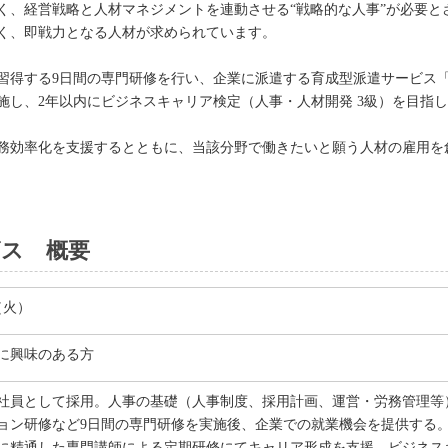
く、経営戦略と人材マネジメントを連動させる“戦略的な人事”が必要と
く、即戦力となる人材が求められています。
習得する9日間の専門研修を行い、企業に派遣する育成型派遣サービス「
施し、2年以内にビジネスキャリア検定（人事・人材開発 3級）を目指
務効率化を支援するとともに、当該分野で働きたいと願う人材の雇用を
ビス 概要
日（火）
に興味のある方
社員として採用。人事の基礎（人事制度、採用計画、運営・労務管理等）、E
ョン研修など9日間の専門研修を実施後、企業での就業機会を提供する
に精通した専門講師による定期研修にてキャリア形成を支援。ビジネスキ