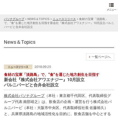
パソナグループ
>
NEWS＆TOPICS
>
ニュースリリース
>
食材の宝庫「淡路島」
で、“食”を通じた地方創生を目指す新会社『株式会社アワエナジー』10月設立バルニ
バービと合弁会社設立
News＆Topics
一覧ページへ
2018.09.25
食材の宝庫「淡路島」で、“食”を通じた地方創生を目指す
新会社『株式会社アワエナジー』10月設立
バルニバービと合弁会社設立
株式会社パソナグループ
（本社：東京都千代田区、代表取締役グ
ループ代表 南部靖之）は、飲食店の企画・運営を行う株式会社バ
ルニバービ（本社：大阪市中央区、代表取締役社長 佐藤裕久）
と、兵庫県淡路島の地域活性化を目的に、飲食店舗を中心とする