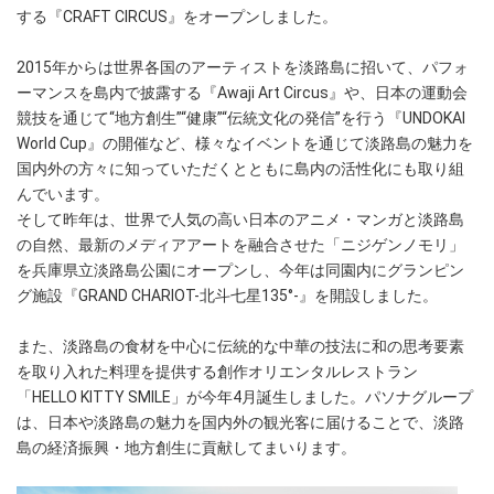
する『CRAFT CIRCUS』をオープンしました。
2015年からは世界各国のアーティストを淡路島に招いて、パフォ
ーマンスを島内で披露する『Awaji Art Circus』や、日本の運動会
競技を通じて“地方創生”“健康”“伝統文化の発信”を行う『UNDOKAI
World Cup』の開催など、様々なイベントを通じて淡路島の魅力を
国内外の方々に知っていただくとともに島内の活性化にも取り組
んでいます。
そして昨年は、世界で人気の高い日本のアニメ・マンガと淡路島
の自然、最新のメディアアートを融合させた「ニジゲンノモリ」
を兵庫県立淡路島公園にオープンし、今年は同園内にグランピン
グ施設『GRAND CHARIOT-北斗七星135°-』を開設しました。
また、淡路島の食材を中心に伝統的な中華の技法に和の思考要素
を取り入れた料理を提供する創作オリエンタルレストラン
「HELLO KITTY SMILE」が今年4月誕生しました。パソナグループ
は、日本や淡路島の魅力を国内外の観光客に届けることで、淡路
島の経済振興・地方創生に貢献してまいります。