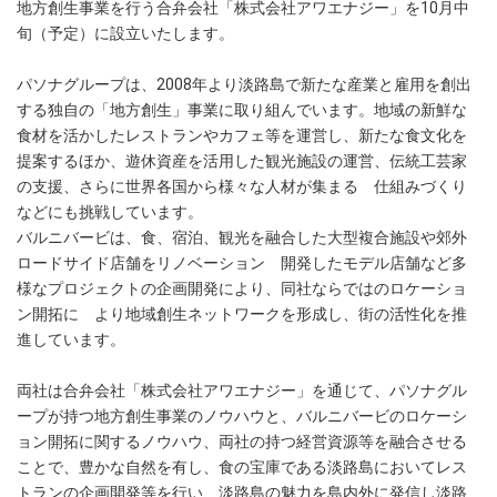
地方創生事業を行う合弁会社「株式会社アワエナジー」を10月中
旬（予定）に設立いたします。
パソナグループは、2008年より淡路島で新たな産業と雇用を創出
する独自の「地方創生」事業に取り組んでいます。地域の新鮮な
食材を活かしたレストランやカフェ等を運営し、新たな食文化を
提案するほか、遊休資産を活用した観光施設の運営、伝統工芸家
の支援、さらに世界各国から様々な人材が集まる 仕組みづくり
などにも挑戦しています。
バルニバービは、食、宿泊、観光を融合した大型複合施設や郊外
ロードサイド店舗をリノベーション 開発したモデル店舗など多
様なプロジェクトの企画開発により、同社ならではのロケーショ
ン開拓に より地域創生ネットワークを形成し、街の活性化を推
進しています。
両社は合弁会社「株式会社アワエナジー」を通じて、パソナグル
ープが持つ地方創生事業のノウハウと、バルニバービのロケーシ
ョン開拓に関するノウハウ、両社の持つ経営資源等を融合させる
ことで、豊かな自然を有し、食の宝庫である淡路島においてレス
トランの企画開発等を行い、淡路島の魅力を島内外に発信し淡路