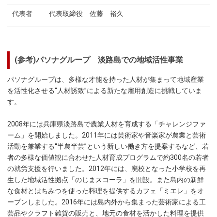
代表者
代表取締役 佐藤 裕久
(参考)パソナグループ 淡路島での地域活性事業
パソナグループは、多様な才能を持った人材が集まって地域産業
を活性化させる“人材誘致”による新たな雇用創造に挑戦していま
す。
2008年には兵庫県淡路島で農業人材を育成する「チャレンジファ
ーム」を開始しました。2011年には芸術家や音楽家が農業と芸術
活動を兼業する“半農半芸”という新しい働き方を提案するなど、若
者の多様な価値観に合わせた人材育成プログラムで約300名の若者
の就労支援を行いました。2012年には、廃校となった小学校を再
生した地域活性拠点「のじまスコーラ」を開設。また島内の新鮮
な食材とはちみつを使った料理を提供するカフェ「ミエレ」をオ
ープンしました。2016年には島内外から集まった芸術家による工
芸品やクラフト雑貨の販売と、地元の食材を活かした料理を提供