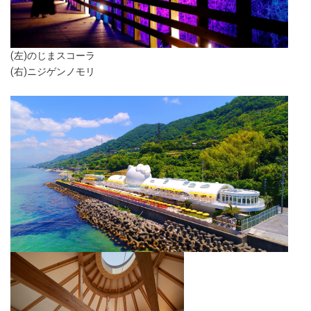
(左)のじまスコーラ
(右)ニジゲンノモリ