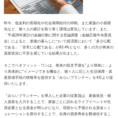
昨今、低金利の長期化や社会保障給付の抑制、また家族の小規模
化など、個々人の家計を取り巻く環境は変化しています。また、
「平成28年家計の金融行動に関する世論調査（金融広報中央委員
会）によると、老後の暮らしについて経済面において「多少心配
である」「非常に心配である」が83.4%となり、多くの方が将来の
資産状況に不安を感じている結果が出ました。
そこでベネフィット・ワンは、将来の収支予測を“より簡単に・よ
り具体的に”イメージできる機会と、個々人に応じた生活保障・資
産形成手段の情報等を提供する『みらいプランナー』を4月より提
供いたします。
『みらいプランナー』を導入した企業の従業員は、家族状況・個
人資産を入力することで、家族ごとに訪れるライフイベントや生
涯必要となる資金が明らかになり、現状から予測される資金シミ
ュレーションを算出することで、自身の資産寿命を数値化するこ