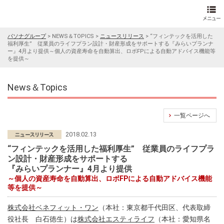
パソナグループ
>
NEWS＆TOPICS
>
ニュースリリース
>
“フィンテックを活用した
福利厚生” 従業員のライフプラン設計・財産形成をサポートする『みらいプランナ
ー』4月より提供～個人の資産寿命を自動算出、ロボFPによる自動アドバイス機能等
を提供～
News＆Topics
一覧ページへ
2018.02.13
“フィンテックを活用した福利厚生” 従業員のライフプラ
ン設計・財産形成をサポートする
『みらいプランナー』4月より提供
～個人の資産寿命を自動算出、ロボFPによる自動アドバイス機能
等を提供～
株式会社ベネフィット・ワン
（本社：東京都千代田区、代表取締
役社長 白石徳生）は
株式会社エスティライフ
（本社：愛知県名