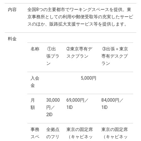
内容
全国8つの主要都市でワーキングスペースを提供。東
京事務所としての利用や郵便受取等の充実したサービ
スのほか、販路拡大支援サービス等を提供します。
料金
名称
①出
➁東京専有デ
➂出張＋東京
張プラ
スクプラン
専有デスクプ
ン
ラン
入会
5,000円
金
月
30,000
69,000円／
84,000円／
額
円／
1ID
1ID
2ID
事務
全拠点
東京の固定席
東京の固定席
スペ
のフリ
（キャビネッ
（キャビネッ