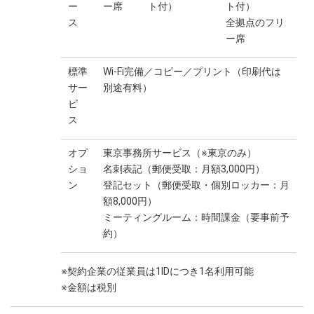
ー
ー席
ト付）
ト付）
ス
全拠点のフリ
ー席
標準
Wi-Fi完備／コピー／プリント（印刷代は
サー
別途有料）
ビ
ス
オプ
東京事務所サービス（※東京のみ）
ショ
名刺表記（郵便受取：月額3,000円）
ン
登記セット（郵便受取・個別ロッカー：月
額8,000円）
ミーティングルーム：時間課金（要事前予
約）
※契約企業の従業員は1IDにつき1名利用可能
※金額は税別