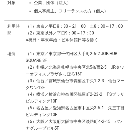
対象
企業、団体（法人）
個人事業主、フリーランスの方（個人）
利用時
（1）東京／平日8：30～21：00 土8：30～17：00
間
（2）東京以外／平日9：00～17：30
※祝日・年末年始・ビル休館日等を除く
場所
（1）東京／東京都千代田区大手町2-6-2 JOB HUB
SQUARE 3F
（2）札幌／北海道札幌市中央区北5条西2-5 JRタワ
ーオフィスプラザさっぽろ16F
（3）仙台／宮城県仙台市青葉区中央1-2-3 仙台マー
クワン18F
（4）横浜／横浜市神奈川区鶴屋町2-23-2 TSプラザ
ビルディング10F
（5）名古屋／愛知県名古屋市中区栄3-6-1 栄三丁目
ビルディング10F
（6）大阪／大阪府大阪市中央区淡路町4-2-15 パソ
ナグループビル5F