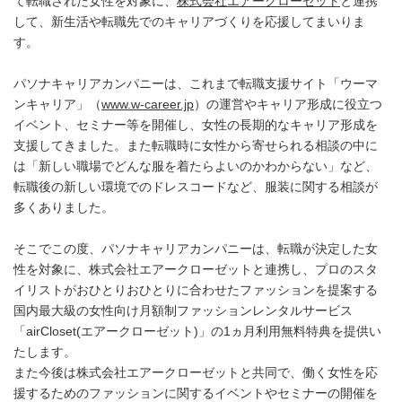
て転職された女性を対象に、
株式会社エアークローゼット
と連携
して、新生活や転職先でのキャリアづくりを応援してまいりま
す。
パソナキャリアカンパニーは、これまで転職支援サイト「ウーマ
ンキャリア」（
www.w-career.jp
）の運営やキャリア形成に役立つ
イベント、セミナー等を開催し、女性の長期的なキャリア形成を
支援してきました。また転職時に女性から寄せられる相談の中に
は「新しい職場でどんな服を着たらよいのかわからない」など、
転職後の新しい環境でのドレスコードなど、服装に関する相談が
多くありました。
そこでこの度、パソナキャリアカンパニーは、転職が決定した女
性を対象に、株式会社エアークローゼットと連携し、プロのスタ
イリストがおひとりおひとりに合わせたファッションを提案する
国内最大級の女性向け月額制ファッションレンタルサービス
「airCloset(エアークローゼット)」の1ヵ月利用無料特典を提供い
たします。
また今後は株式会社エアークローゼットと共同で、働く女性を応
援するためのファッションに関するイベントやセミナーの開催を