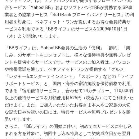
ィット・ワン）は、ソフトバンクBBが提供するブロードバンド総
合サービス「Yahoo! BB」およびソフトバンクBBが提携するISP事
業者との協業サービス「SoftBank ブロードバンド サービス」の利
用者を対象に、ベネフィット・ワンが提供するお得な会員特典サ
ービスを利用できる「BBライフ」のサービスを2009年10月1日
（木）より開始いたします。
「BBライフ」は、Yahoo! BB会員の生活の「便利」「節約」「楽
しみ」のサポートをコンセプトに、様々な優待特典や無料プレゼ
ントを提供するサービスです。サービスのご加入者は、パソコン
や携帯電話を通して、ベネフィット･ワンが提供する「グルメ」
「レジャー&エンターテインメント」「スポーツ」などの「ライフ
サポートサービス」と、国内・海外の宿泊施設を優待価格で利用
できる「宿泊優待サービス」、合わせて14カテゴリー、110,000件
以上の優待サービスを月額使用料525円（税込み）にてご利用いた
だけます。また、ご加入いただいたお客さま本人やご家族の大切
な記念日やお祝いの日には、特典サービスや無料プレゼントを贈
呈いたします。
さらに、「BBライフ」の開始に伴い、初めて本サービスに申し込
まれる方を対象に、初回申し込み特典として契約成立日から翌月