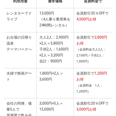
利用用途
通常価格
会員料金で
レンタカーでド
13,000円
会員割引35％OFFで
ライブ
（4人乗り乗用車を
4,500円お得
24時間レンタル）
お台場の日帰り
大人2人：2,900円
会員割引で
2,800円
温泉
×2人＝5,800円
お得
テーマパークへ
子供2人：1,600円
（会員料金大人2人：
×2人＝3,200円
2,100円／子供2人：
合計：9000円
1,000円）
夫婦で映画デー
1,800円×2人＝
会員割引で
1,200円
ト
3,600円
お得
（会員料金 1人：
1,200円）
会社の同僚、後
3,000円×5人＝
会員割引20％OFFで
輩5人で
15,000円
3,000円お得
居酒屋で飲み会