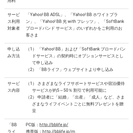
用料
サービ
「Yahoo! BB ADSL」、「Yahoo! BB ホワイトプラ
ス利用
ン」、「Yahoo! BB 光 with フレッツ」、「SoftBank
対象者
ブロードバンド サービス」のいずれかをご利用のお
客さま
申し込
（1） 「Yahoo! BB」および「SoftBank ブロードバン
み方法
ドサービス」の契約時にオプションサービスとし
て申し込み
（2） 「BBライフ」ウェブサイトより申し込み
サービ
（1） さまざまなライフサポートサービスや宿泊優待
ス内容
サービスが約5～50％ 割引で利用可能に
（2） 申請者に「結婚」「出産」「成人」など、さま
ざまなライフイベントごとに無料プレゼントを贈
呈
「BB
PC版：
http://bblife.jp/
ライ
携帯版：
http://bblife.jp/m