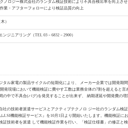
ブテクノロジー株式会社のランダム検証技術により不具合検出率を向上さ
検証作業・アフターフォローにより検証品質の向上
日（木）
ジニアリング（TEL 03－6832－2900）
ジタル家電の製品サイクルの短期化により、 メーカー企業では開発期
、開発現場において機能検証に費やす工数は業務全体の7割を超えると言
間の中で不具合(バグ)を発見することが出来ず、 納期遅延や開発費の
自社の技術者派遣サービスとアクティブテクノロ ジー社のランダム検
ムLSI機能検証サービス』を10月1日より開始いたします。機能検証に
検証技術者を派遣 して機能検証作業を行い、「検証仕様書」の修正と