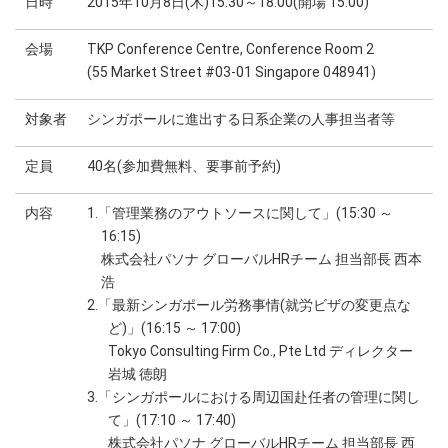
日時
2015年10月8日(木)15:30～18:00(開場 15:00)
会場
TKP Conference Centre, Conference Room 2
(55 Market Street #03-01 Singapore 048941)
対象者
シンガポールに進出する日系企業の人事担当者等
定員
40名(参加費無料、要事前予約)
内容
1.「管理業務のアウトソースに関して」(15:30 ～
16:15)
株式会社パソナ グローバルHRチーム 担当部長 西本
浩
2.「最新シンガポール労務事情(就労ビザの変更点な
ど)」(16:15 ～ 17:00)
Tokyo Consulting Firm Co., Pte Ltd ディレクター
岩城 徳朗
3.「シンガポールにおける周辺国赴任者の管理に関し
て」(17:10 ～ 17:40)
株式会社パソナ グローバルHRチーム 担当部長 西