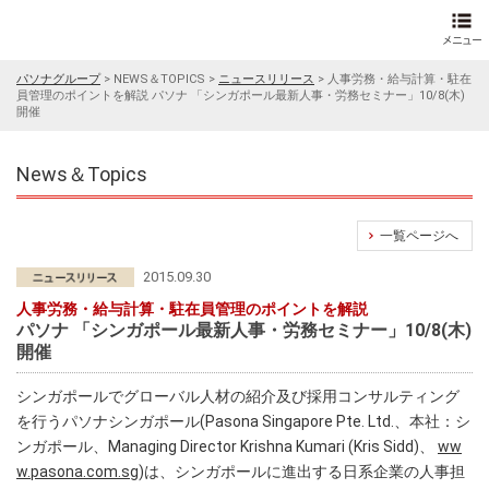
パソナグループ
>
NEWS＆TOPICS
>
ニュースリリース
>
人事労務・給与計算・駐在
員管理のポイントを解説 パソナ 「シンガポール最新人事・労務セミナー」10/8(木)
開催
News＆Topics
一覧ページへ
2015.09.30
人事労務・給与計算・駐在員管理のポイントを解説
パソナ 「シンガポール最新人事・労務セミナー」10/8(木)
開催
シンガポールでグローバル人材の紹介及び採用コンサルティング
を行うパソナシンガポール(Pasona Singapore Pte. Ltd.、本社：シ
ンガポール、Managing Director Krishna Kumari (Kris Sidd)、
ww
w.pasona.com.sg
)は、シンガポールに進出する日系企業の人事担