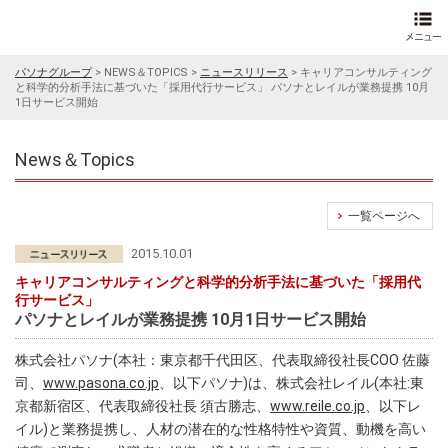
パソナグループ
>
NEWS＆TOPICS
>
ニュースリリース
>
キャリアコンサルティング
と科学的分析手法に基づいた「採用代行サービス」 パソナとレイルが業務提携 10月
1日サービス開始
News＆Topics
一覧ページへ
2015.10.01
キャリアコンサルティングと科学的分析手法に基づいた「採用代
行サービス」
パソナとレイルが業務提携 10月1日サービス開始
株式会社パソナ(本社：東京都千代田区、代表取締役社長COO 佐藤
司、
www.pasona.co.jp
、以下パソナ)は、株式会社レイル(本社:東
京都新宿区、代表取締役社長 須古勝志、
www.reile.co.jp
、以下レ
イル)と業務提携し、人材の潜在的な性格特性や資質、動機を高い