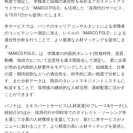
精度で測定し、求職者と組織の適合性を高めるアセスメントクラ
ウドサービス「MARCO POLO」を活用した「採用代行サービス」
を10月1日から提供いたします。
本サービスでは、パソナのキャリアコンサルタントによる求職者
のコンピテンシー測定に加え、レイルの「MARCO POLO」による
適合性分析を行うことで、より最適な人材マッチングを提供しま
す。
「MARCO POLO」は、求職者の内面的タレント(性格特性、資質、
動機、地頭力)について恣意性を最大限除去して測定し、更に企業
が求める内面的人材要件をモデリングした上で、組織風土、仕事
の質・期待役割などへの適合性を、科学的に高い精度で分析しま
す。また分析データは、既存のタレントマネジメントシステムに
転送することで、採用後の継続的な人材活用、適材配置に活かす
ことができます。
パソナは、エキスパートサービス(人材派遣)やプレース&サーチ(人
材紹介)のほか、採用代行やSNS等でのダイレクト・ソーシング等
を通じて企業の人材獲得を支援しており、新たに本サービスがメ
ニューに加わることで、より精度の高い人材マッチングを提供し