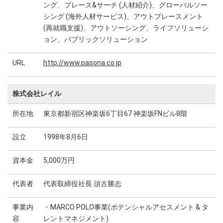
ング、プレース&サーチ (人材紹介)、グローバルソー
シング (海外人材サービス)、アウトプレースメント
(再就職支援)、アウトソーシング、ライフソリューシ
ョン、パブリックソリューション
URL
http://www.pasona.co.jp
株式会社レイル
所在地
東京都新宿区神楽坂6丁目67 神楽坂FNビル8階
設立
1998年8月6日
資本金
5,000万円
代表者
代表取締役社長 須古勝志
事業内
・MARCO POLO事業(ポテンシャルアセスメント & タ
容
レントマネジメント)