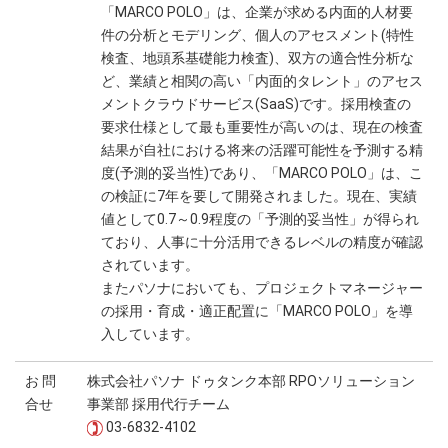
「MARCO POLO」は、企業が求める内面的人材要
件の分析とモデリング、個人のアセスメント(特性
検査、地頭系基礎能力検査)、双方の適合性分析な
ど、業績と相関の高い「内面的タレント」のアセス
メントクラウドサービス(SaaS)です。採用検査の
要求仕様として最も重要性が高いのは、現在の検査
結果が自社における将来の活躍可能性を予測する精
度(予測的妥当性)であり、「MARCO POLO」は、こ
の検証に7年を要して開発されました。現在、実績
値として0.7～0.9程度の「予測的妥当性」が得られ
ており、人事に十分活用できるレベルの精度が確認
されています。
またパソナにおいても、プロジェクトマネージャー
の採用・育成・適正配置に「MARCO POLO」を導
入しています。
お 問
株式会社パソナ ドゥタンク本部 RPOソリューション
合せ
事業部 採用代行チーム
03-6832-4102