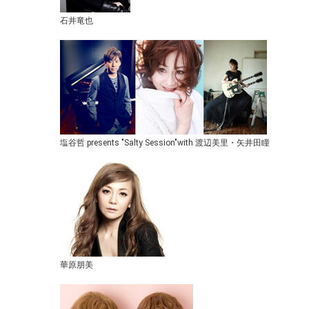
石井竜也
塩谷哲 presents "Salty Session"with 渡辺美里・矢井田瞳
華原朋美