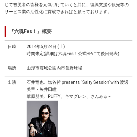
じて被災者の皆様を元気づけていくと共に、復興支援や観光等の
サービス業の活性化に貢献できればと願っております。
『六魂Fes！』概要
日時
2014年5月24日 (土)
時間未定(詳細は六魂Fes！公式HPにて後日発表)
場所
山形市霞城公園内市営野球場
出演
石井竜也、塩谷哲 presents "Salty Session"with 渡辺
美里・矢井田瞳
華原朋美、PUFFY、キマグレン、さんみゅ～