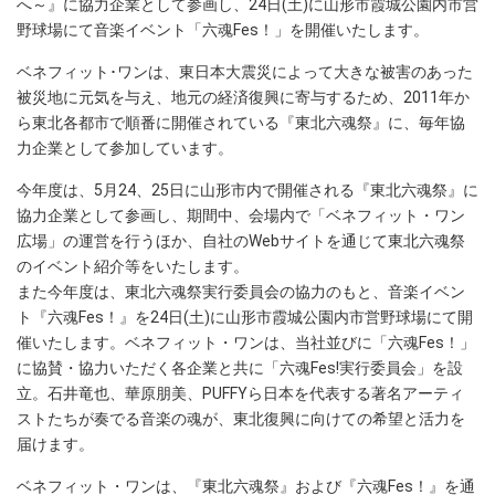
へ～』に協力企業として参画し、24日(土)に山形市霞城公園内市営
野球場にて音楽イベント「六魂Fes！」を開催いたします。
ベネフィット･ワンは、東日本大震災によって大きな被害のあった
被災地に元気を与え、地元の経済復興に寄与するため、2011年か
ら東北各都市で順番に開催されている『東北六魂祭』に、毎年協
力企業として参加しています。
今年度は、5月24、25日に山形市内で開催される『東北六魂祭』に
協力企業として参画し、期間中、会場内で「ベネフィット・ワン
広場」の運営を行うほか、自社のWebサイトを通じて東北六魂祭
のイベント紹介等をいたします。
また今年度は、東北六魂祭実行委員会の協力のもと、音楽イベン
ト『六魂Fes！』を24日(土)に山形市霞城公園内市営野球場にて開
催いたします。ベネフィット・ワンは、当社並びに「六魂Fes！」
に協賛・協力いただく各企業と共に「六魂Fes!実行委員会」を設
立。石井竜也、華原朋美、PUFFYら日本を代表する著名アーティ
ストたちが奏でる音楽の魂が、東北復興に向けての希望と活力を
届けます。
ベネフィット・ワンは、『東北六魂祭』および『六魂Fes！』を通