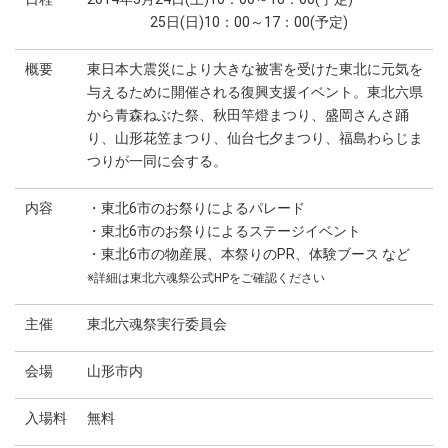
25日(日)10：00～17：00(予定)
概要
東日本大震災により大きな被害を受けた東北に元気を
与えるために開催される復興支援イベント。東北六県
から青森ねぶた祭、秋田竿燈まつり、盛岡さんさ踊
り、山形花笠まつり、仙台七夕まつり、福島わらじま
つりが一同に会する。
内容
・東北6市のお祭りによるパレード
・東北6市のお祭りによるステージイベント
・東北6市の物産展、本祭りのPR、体験ブース など
※詳細は東北六魂祭公式HPをご確認ください
主催
東北六魂祭実行委員会
会場
山形市内
入場料
無料