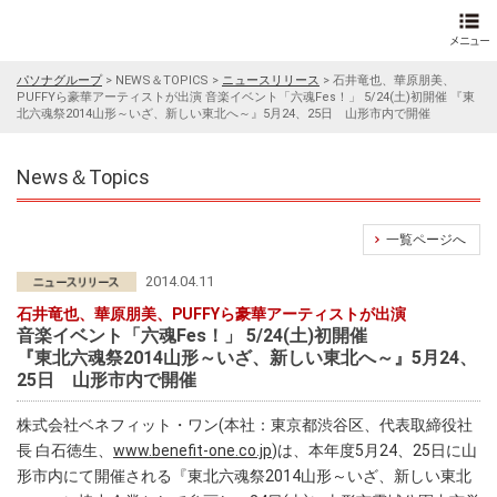
パソナグループ
>
NEWS＆TOPICS
>
ニュースリリース
>
石井竜也、華原朋美、
PUFFYら豪華アーティストが出演 音楽イベント「六魂Fes！」 5/24(土)初開催 『東
北六魂祭2014山形～いざ、新しい東北へ～』5月24、25日 山形市内で開催
News＆Topics
一覧ページへ
2014.04.11
石井竜也、華原朋美、PUFFYら豪華アーティストが出演
音楽イベント「六魂Fes！」 5/24(土)初開催
『東北六魂祭2014山形～いざ、新しい東北へ～』5月24、
25日 山形市内で開催
株式会社ベネフィット・ワン(本社：東京都渋谷区、代表取締役社
長 白石徳生、
www.benefit-one.co.jp
)は、本年度5月24、25日に山
形市内にて開催される『東北六魂祭2014山形～いざ、新しい東北