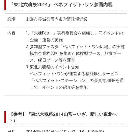
『東北六魂祭2014』 ベネフィット･ワン参画内容
会場
山形市霞城公園内市営野球場近辺
内容
1. 『六魂Fes！』実行委員会を組織し、同イベントの
企画・運営の実施
2. 参加型フェスタ「ベネフィット・ワン広場」の実施
協力企業約30社を集めた体験型ブース、飲食ブー
ス、縁日ブース等を運営
3. 東北六魂祭のイベント告知
ベネフィット･ワンが運営する福利厚生サービス
「ベネフィット･ステーション」の会員専用HPを通
して、イベントの紹介等を実施
【参考】『東北六魂祭2014山形～いざ、新しい東北へ
～』
日程
2014年5月24日(土)10：00～18：00(予定)