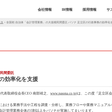
会社情報
IR情報
採用情報
サ
ース
>
全国初 自治体「会計管理業務」の大規模民間委託 パソナ 足立区の行政事務の効率化
模民間委託
務の効率化を支援
代表取締役会長CEO 南部靖之、
www.pasona.co.jp
)は、この度『足立区
における業務手法や工程を調査・分析し、業務フローや業務マニュアル
区会計管理業務全体の5割以上をパソナが実施してまいります。