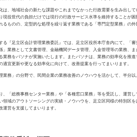
化は、地域社会の新たな課題やこれまでなかった行政需要を生み出して
り現役世代の負担だけでは現行の行政サービス水準を維持することが困
れるものの、定型的な処理を繰り返す業務である「専門定型業務」の外
する『足立区会計管理業務委託』では、足立区役所本庁舎内にて、「審
係」業務として文書管理、金融機関データ管理、入金管理等の業務、ま
る業務をパソナが実施いたします。またパソナは、業務の効率化を推進
の適宜更新や更なる効率化に向けて、改善提案を行ってまいります。
理業務」の分野で、民間企業の業務改善のノウハウを活かして、半分以
り、「総務事務センター業務」や「各種窓口業務」等を受託し、運営し
い領域のアウトソーシングの実績・ノウハウを、足立区同様の特別区を
政運営を支援してまいります。