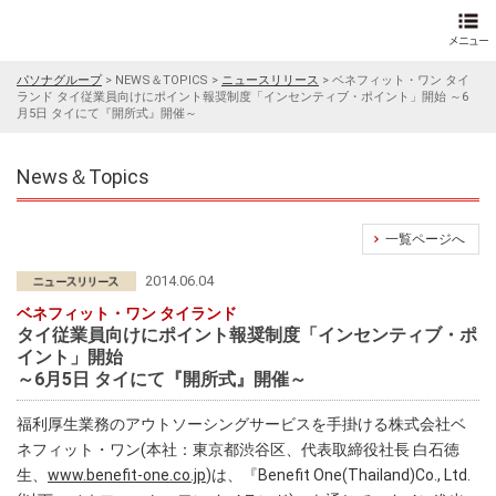
パソナグループ
>
NEWS＆TOPICS
>
ニュースリリース
>
ベネフィット・ワン タイ
ランド タイ従業員向けにポイント報奨制度「インセンティブ・ポイント」開始 ～6
月5日 タイにて『開所式』開催～
News＆Topics
一覧ページへ
2014.06.04
ベネフィット・ワン タイランド
タイ従業員向けにポイント報奨制度「インセンティブ・ポ
イント」開始
～6月5日 タイにて『開所式』開催～
福利厚生業務のアウトソーシングサービスを手掛ける株式会社ベ
ネフィット・ワン(本社：東京都渋谷区、代表取締役社長 白石徳
生、
www.benefit-one.co.jp
)は、『Benefit One(Thailand)Co., Ltd.