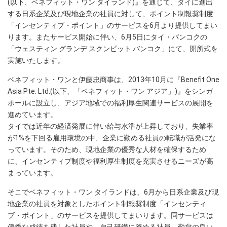
(以下、ベネフィット・ワン タイランド)』を通じて、タイに進出
する日系企業及び現地企業の社員に対して、ポイント制報奨制度
「インセンティブ・ポイント」のサービスを6月より提供してまい
ります。またサービス開始に伴い、6月5日にタイ・バンコクの
「ウェスティン グランデ スクンビット バンコク」にて、開所式を
実施いたします。
ベネフィット・ワンと伊藤忠商事は、2013年10月に『Benefit One
Asia Pte. Ltd.(以下、「ベネフィット・ワン アジア」)』をシンガ
ポールに設立し、アジア地域での福利厚生関連サービスの展開を
進めています。
タイでは近年の経済発展に伴い給与水準が上昇しており、失業率
が1%を下回る雇用環境の中、企業に勤める社員の転職が活発にな
っています。そのため、現地企業の優秀な人材を確保するため
に、インセンティブ制度や福利厚生制度を充実させるニーズが高
まっています。
そこでベネフィット・ワン タイランドは、6月から日系企業及び現
地企業の社員を対象としたポイント制報奨制度「インセンティ
ブ・ポイント」のサービスを提供してまいります。同サービスは