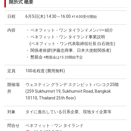
開所式 概要
日程
6月5日(木) 14:30～16:00
※14:00受付開始
内容
・ ベネフィット・ワン タイランドメンバー紹介
・ ベネフィット・ワン タイランド事業説明
(ベネフィット・ワン代表取締役社長 白石徳生)
・ 関係者挨拶(伊藤忠商事、日本大使館関係者)
・ 懇親会
※懇親会は15:20開始予定
定員
100名程度 (費用無料)
開催場
ウェスティン グランデ スクンビット バンコク25階
所
(259 Sukhumvit 19, Sukhumvit Road, Bangkok
10110, Thailand 25th floor)
対象
タイに進出している日系企業、現地タイ企業等
問合せ
ベネフィット・ワン タイランド