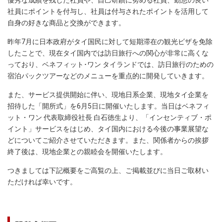
優秀な成績を残した社員や、自己研鑽に努める社員、勤怠の良い
社員にポイントを付与し、社員は付与されたポイントを活用して
自身の好きな商品と交換ができます。
昨年7月に日本政府がタイ国民に対して短期滞在の観光ビザを免除
したことで、現在タイ国内では訪日旅行への関心が非常に高くな
っており、ベネフィット･ワン タイランドでは、訪日旅行のための
宿泊パックツアーなどのメニューを重点的に開発していきます。
また、サービス提供開始に伴い、現地日系企業、現地タイ企業を
招待した「開所式」を6月5日に開催いたします。当日はベネフィ
ット・ワン 代表取締役社長 白石徳生より、「インセンティブ・ポ
イント」サービスをはじめ、タイ国内における今後の事業展望な
どについてご紹介させていただきます。また、関係者からの挨拶
終了後は、現地企業との親睦会を開催いたします。
つきましては下記概要をご高覧の上、ご掲載並びに当日ご取材い
ただければ幸いです。