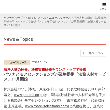
パソナグループ
>
NEWS＆TOPICS
>
ニュースリリース
>
法務人材の紹介、法務実務
研修をワンストップで提供パソナとモアセレクションズが業務提携「法務人材サービ
ス」11月開始
News＆Topics
一覧ページへ
2014.10.29
法務人材の紹介、法務実務研修をワンストップで提供
パソナとモアセレクションズが業務提携「法務人材サービ
ス」11月開始
株式会社パソナ(本社：東京都千代田区、代表取締役会長CEO 南部
靖之、
www.pasona.co.jp
)は、司法試験経験者の人材紹介等を手掛
ける株式会社モアセレクションズ(本社：東京都渋谷区、代表取締
役 上原正義、
www.more-selections.com
)と業務提携し、企業の