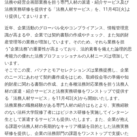
法務や経営企画部業務を担う専門人材の派遣・紹介サービス及び
法務実務研修を提供する「法務人材サービス」を、11月4日(火)よ
り提供してまいります。
近年、企業活動のグローバル化やコンプライアンス、情報管理意
識が高まる中、企業では契約書類の作成やチェック、また知的財
産管理等の業務が増加しています。そのため、それら業務を担
う"企業法務"の重要性が高まっており、法的素養を備えた論理的思
考能力の優れた法務プロフェッショナルの人材ニーズは増加して
います。
そこでこの度、パソナとモアセレクションズは業務提携し、企業
のニーズにあわせて契約書作成をはじめ、取締役会等の準備や知
的財産に関わる書類の作成、また各種法務対応業務を担う法務人
材の派遣・紹介サービスと法務実務研修をワンストップで提供す
る「法務人材サービス」を11月4日(火)から開始いたします。
法務業務の職務経験がある専門人材の紹介はもとより、実務経験
のない法科大学院修了者にはビジネス研修を実施してインターン
生として派遣するサービスも提供いたします。また、企業が抱え
る課題や法務人材の長期的なキャリア構築を目的とした法務実務
研修を提供し、企業の法務部門の課題をワンストップで支援いた