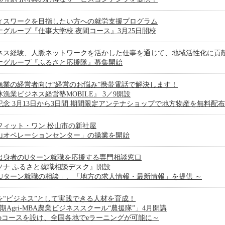
ィスワークを目指したい方への就労支援プログラム
ナグループ『仕事大学校 夜間コース』3月25日開校
ネス経験、人脈ネットワークを活かした仕事を通じて、地域活性化に貢
ナグループ『ふるさと応援隊』募集開始
漁業の経営者向け“経営のお悩み”携帯電話で解決します！
漁業ビジネス経営塾MOBILE』 3／9開設
記念 3月13日から3日間 期間限定アンテナショップで地方物産を無料配布
フィット・ワン 松山市の新社屋
山オペレーションセンター」の操業を開始
出身者のUターン就職を応援する専門相談窓口
ソナ ふるさと就職相談デスク』開設
「Uターン就職の相談」、「地方の求人情報・最新情報」を提供 ～
を“ビジネス”として実践できる人材を育成！
期Agri-MBA農業ビジネススクール“農援隊”」4月開講
ebコースを設け、全国各地でeラーニングが可能に～