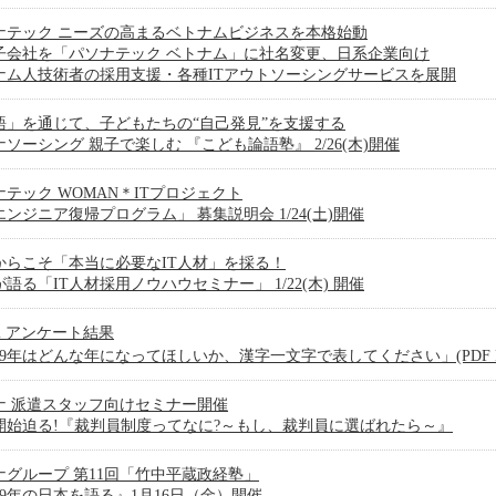
ナテック ニーズの高まるベトナムビジネスを本格始動
子会社を「パソナテック ベトナム」に社名変更、日系企業向け
ナム人技術者の採用支援・各種ITアウトソーシングサービスを展開
語」を通じて、子どもたちの“自己発見”を支援する
ソーシング 親子で楽しむ 『こども論語塾』 2/26(木)開催
ナテック WOMAN＊ITプロジェクト
エンジニア復帰プログラム」 募集説明会 1/24(土)開催
からこそ「本当に必要なIT人材」を採る！
語る「IT人材採用ノウハウセミナー」 1/22(木) 開催
avi アンケート結果
09年はどんな年になってほしいか、漢字一文字で表してください」(PDF Fil
ナ 派遣スタッフ向けセミナー開催
開始迫る!『裁判員制度ってなに?～もし、裁判員に選ばれたら～』
ナグループ 第11回「竹中平蔵政経塾」
09年の日本を語る』1月16日（金）開催