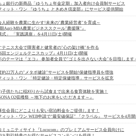
ちょ銀行の新商品「ゆうちょ年金定期」加入者向け会員制サービス
フィット・ワン 『ゆうちょ ときめき倶楽部』にサービス提供開始
会人経験を農業に生かす!未来の"農業経営者"を育成～
期Agri-MBA農業ビジネススクール"農援隊"』
式」 「実践講座」を4月11日(土)開催
すテニス大会で障害者と健常者の"心の架け橋"を作る
16回エンジェルテニスカップ』4月11日(土)開催
年のテーマは『エコ』 参加者全員で"ゴミを出さない大会"を目指します
度約22万人の"メタボ健診"サービスを開始!保健指導員を増強
フィット・ワン 「特定健診・特定保健指導」サービスを拡充
4(土)子供たちに稲刈りから試食まで出来る食育体験を実施！
SONA O2収穫祭 ～地下のお米をいただきます～』
厚生会員にどこよりも安い宿泊料金をご提供します！
フィット・ワン WEB申請で“最安値保証” 『クラベル』 サービスを4月開
コミュニティサイト『Lococom』のプレミアムサービス会員向けに
50％割引特典のお得なサービスコンテンツを提供！