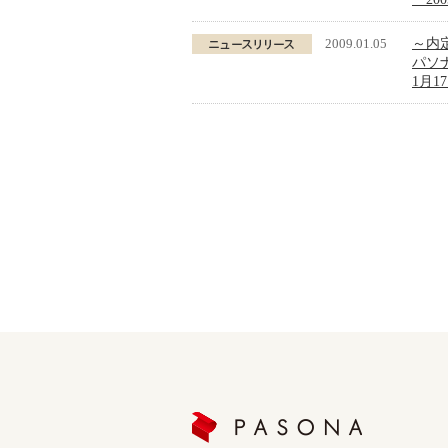
2009.01.05
～内
パソ
1月1