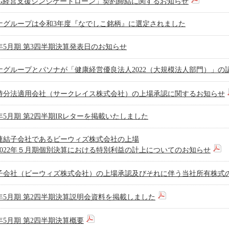
SG経営支援シンジケートローン」契約締結に関するお知らせ
ナグループは令和3年度『なでしこ銘柄』に選定されました
2年5月期 第3四半期決算発表日のお知らせ
ナグループとパソナが「健康経営優良法人2022（大規模法人部門）」の
持分法適用会社（サークレイス株式会社）の上場承認に関するお知らせ
2年5月期 第2四半期IRレターを掲載いたしました
連結子会社であるビーウィズ株式会社の上場
2022年５月期個別決算における特別利益の計上についてのお知らせ
子会社（ビーウィズ株式会社）の上場承認及びそれに伴う当社所有株式
21年5月期 第2四半期決算説明会資料を掲載しました
2年5月期 第2四半期決算概要