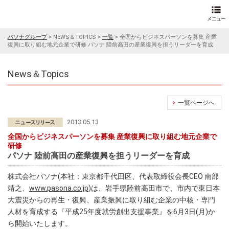
パソナグループ
>
NEWS＆TOPICS
>
一覧
>
全国からビジネスパーソンを募集 産業
復興に取り組む地元企業で研修 パソナ 陸前高田の産業復興を担うリーダーを育成
News＆Topics
一覧ページへ
2013.05.13
全国からビジネスパーソンを募集 産業復興に取り組む地元企業で
研修
パソナ 陸前高田の産業復興を担うリーダーを育成
株式会社パソナ(本社：東京都千代田区、代表取締役会長CEO 南部
靖之、
www.pasona.co.jp
)は、岩手県陸前高田市で、市内で東日本
大震災からの再生・復興、産業振興に取り組む企業の中核・専門
人材を育成する『平成25年度就労創出支援事業』を6月3日(月)か
ら開始いたします。