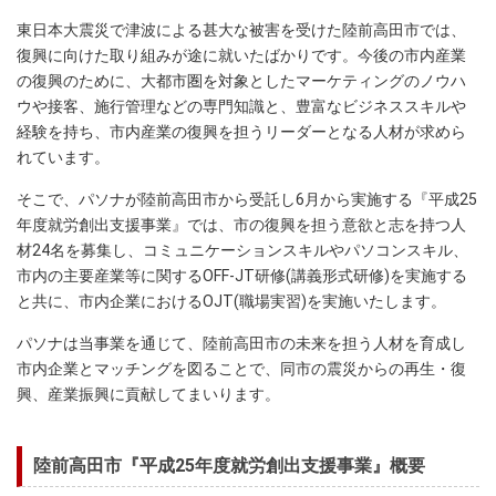
東日本大震災で津波による甚大な被害を受けた陸前高田市では、
復興に向けた取り組みが途に就いたばかりです。今後の市内産業
の復興のために、大都市圏を対象としたマーケティングのノウハ
ウや接客、施行管理などの専門知識と、豊富なビジネススキルや
経験を持ち、市内産業の復興を担うリーダーとなる人材が求めら
れています。
そこで、パソナが陸前高田市から受託し6月から実施する『平成25
年度就労創出支援事業』では、市の復興を担う意欲と志を持つ人
材24名を募集し、コミュニケーションスキルやパソコンスキル、
市内の主要産業等に関するOFF‐JT研修(講義形式研修)を実施する
と共に、市内企業におけるOJT(職場実習)を実施いたします。
パソナは当事業を通じて、陸前高田市の未来を担う人材を育成し
市内企業とマッチングを図ることで、同市の震災からの再生・復
興、産業振興に貢献してまいります。
陸前高田市『平成25年度就労創出支援事業』概要