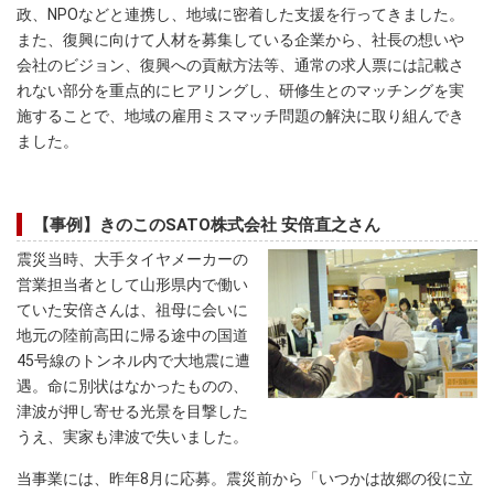
政、NPOなどと連携し、地域に密着した支援を行ってきました。
また、復興に向けて人材を募集している企業から、社長の想いや
会社のビジョン、復興への貢献方法等、通常の求人票には記載さ
れない部分を重点的にヒアリングし、研修生とのマッチングを実
施することで、地域の雇用ミスマッチ問題の解決に取り組んでき
ました。
【事例】きのこのSATO株式会社 安倍直之さん
震災当時、大手タイヤメーカーの
営業担当者として山形県内で働い
ていた安倍さんは、祖母に会いに
地元の陸前高田に帰る途中の国道
45号線のトンネル内で大地震に遭
遇。命に別状はなかったものの、
津波が押し寄せる光景を目撃した
うえ、実家も津波で失いました。
当事業には、昨年8月に応募。震災前から「いつかは故郷の役に立