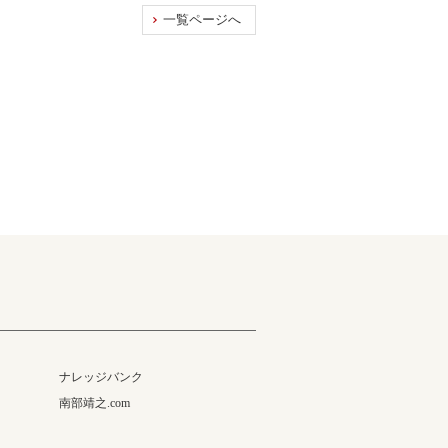
一覧ページへ
ナレッジバンク
南部靖之.com