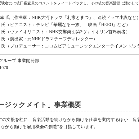
受験者には後日審査員のコメントをフィードバックし、その後の音楽活動に活かし
俊幸 氏（作曲家：NHK大河ドラマ「利家とまつ」、連続ドラマ小説など
子 氏（ピアニスト：テレビ「華麗なる一族」、映画「HERO」など）
志 氏（ヴァイオリニスト：NHK交響楽団第2ヴァイオリン首席奏者）
児 氏（演出家：元NHKドラマチーフディレクター）
行 氏（プロデューサー：コロムビアミュージックエンターテイメント/
グループ 事業開発部
1070
ージックメイト」事業概要
音楽活動”の支援を柱に、音楽活動を続けながら働ける仕事を案内するほか、
しながら働ける雇用機会の創造”を目指しています。