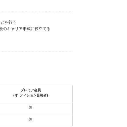
などを行う
後のキャリア形成に役立てる
プレミア会員
(オｰディション合格者)
無
無