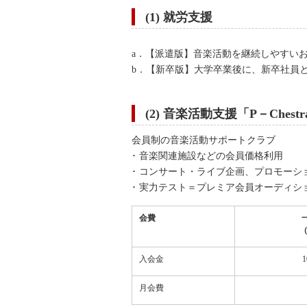
(1) 就労支援
a．【派遣版】音楽活動を継続しやすい
b．【新卒版】大学卒業後に、新卒社員
(2) 音楽活動支援「P－Ches
会員制の音楽活動サポートクラブ
･ 音楽関連施設などの会員価格利用
･ コンサート・ライブ企画、プロモーシ
･ 実力テスト＝プレミア会員オーディ
会費
（
入会金
1
月会費