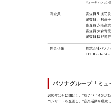
※オーディション
審査員
審査員長 渡辺
審査員 小形眞
審査員 永峰高
審査員 大森青
審査員 岡野博
問合せ先
株式会社パソナ
TEL 03－6734－
パソナグループ「ミュ
2006年10月に開始し、“就労”と“
コンサートを企画し、“音楽活動を継続