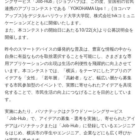
ングサービス「Job-Hub」(ジョブハブ)は、この度、全国初の官民
連携のアプリコンテストである「YOKOHAMA Ups！」(ヨコハマ
アップス)をデジタルハリウッド大学大学院、株式会社tvkコミュニ
ケーションズとともに開催いたします。
また、本コンテストの開始日にあたる10/22(火)より公募説明会を
開催します。
昨今のスマートデバイスの爆発的な普及は、豊富な情報の中から
自身に有益なものを取捨選択することを可能にし、さまざまな専
用アプリケーションの出現は生活の利便性を飛躍的に向上させて
います。本コンテストでは、「横浜」をテーマにしたアプリのア
イデアを「女性」「若年層」「高齢者」など、幅広い層から募集
する市民参加型のイベントで、実際に寄せられたアイデアを具現
化することで、市民生活の向上につなげることを目的としていま
す。
実施にあたり、パソナテックはクラウドソーシングサービス
「Job-Hub」で、アイデアの募集・選考を実施し、寄せられたアイ
デアはパソナテックまたは「Job-Hub」に登録しているエンジニア
をはじめ、横浜市の学生やエンジニア、企業などにも広く呼びか