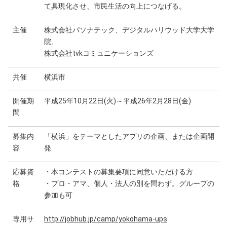
て具現化させ、市民生活の向上につなげる。
主催
株式会社パソナテック、デジタルハリウッド大学大学
院、
株式会社tvkコミュニケーションズ
共催
横浜市
開催期
平成25年10月22日(火)～平成26年2月28日(金)
間
募集内
「横浜」をテーマとしたアプリの企画、または企画開
容
発
応募資
・本コンテストの募集要項に同意いただける方
格
・プロ・アマ、個人・法人の別を問わず。グループの
参加も可
専用サ
http://jobhub.jp/camp/yokohama-ups