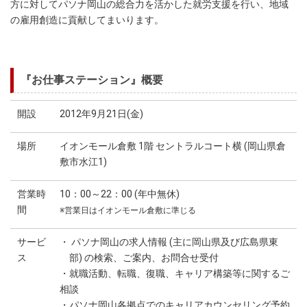
方に対してパソナ岡山の総合力を活かした就労支援を行い、地域
の雇用創造に貢献してまいります。
『お仕事ステーション』概要
開設
2012年9月21日(金)
場所
イオンモール倉敷 1階 セントラルコート横 (岡山県倉
敷市水江1)
営業時
10：00～22：00 (年中無休)
間
※営業日はイオンモール倉敷に準じる
サービ
・ パソナ岡山の求人情報 (主に岡山県及び広島県東
ス
部) の検索、ご案内、お問合せ受付
・就職活動、転職、復職、キャリア構築等に関するご
相談
・パソナ岡山各拠点でのキャリアカウンセリング予約