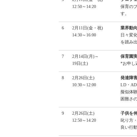
12:50～14:20
保育の
す。
6
2月11日(金・祝)
業界動
14:30～16:00
日々変
を踏み
7
2月14日(月)～
保育園
19日(土)
*お申
8
2月26日(土)
発達障
10:30～12:00
LD・A
擬似体
困難さ
9
2月26日(土)
子供を
12:50～14:20
叱り方
良い行