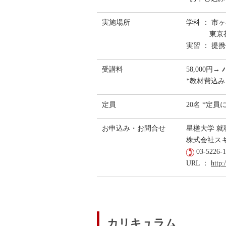
実施場所
学科 ： 市
東京
実習 ： 提
受講料
58,000円→
*教材費込み
定員
20名 *定
お申込み・お問合せ
星槎大学 
株式会社ス
03-5226-1
URL ：
http:
カリキュラム