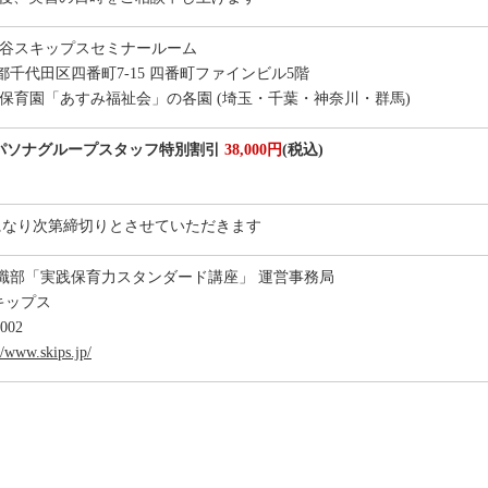
ヶ谷スキップスセミナールーム
都千代田区四番町7-15 四番町ファインビル5階
携保育園「あすみ福祉会」の各園 (埼玉・千葉・神奈川・群馬)
パソナグループスタッフ特別割引
38,000円
(税込)
員になり次第締切りとさせていただきます
就職部「実践保育力スタンダード講座」 運営事務局
キップス
002
//www.skips.jp/