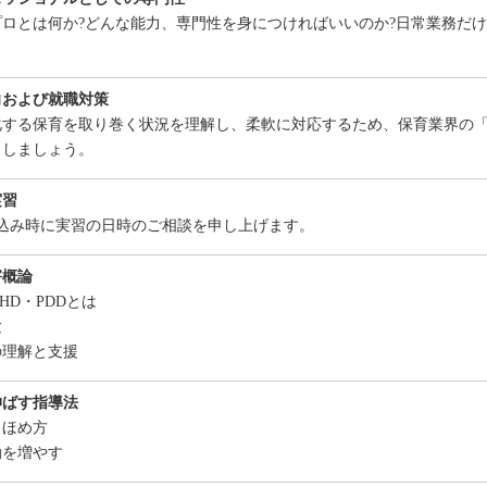
プロとは何か?どんな能力、専門性を身につければいいのか?日常業務だ
向および就職対策
化する保育を取り巻く状況を理解し、柔軟に対応するため、保育業界の
出しましょう。
実習
し込み時に実習の日時のご相談を申し上げます。
害概論
DHD・PDDとは
験
の理解と支援
伸ばす指導法
・ほめ方
動を増やす