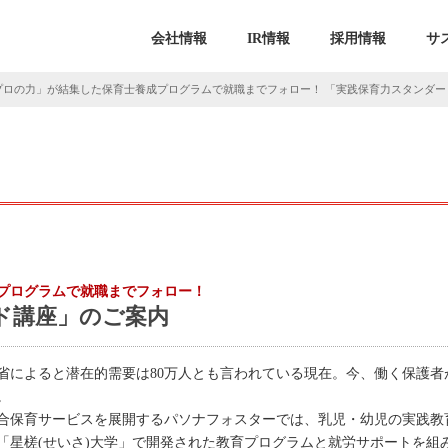
会社情報
IR情報
採用情報
サ
プロの力」が結集した保育士養成プログラムで就職までフォロー！ 「実践保育力スタンダー
プログラムで就職までフォロー！
ド講座」のご案内
働省によると潜在的需要は80万人とも言われている現在。今、働く保護
。
合保育サービスを展開するパソナフォスターでは、乳児・幼児の実践教
「星槎(せいさ)大学」で開発された教育プログラムと就労サポートを組