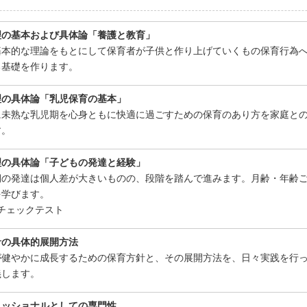
理の基本および具体論「養護と教育」
基本的な理論をもとにして保育者が子供と作り上げていくもの保育行為
る基礎を作ります。
理の具体論「乳児保育の基本」
に未熟な乳児期を心身ともに快適に過ごすための保育のあり方を家庭と
す。
理の具体論「子どもの発達と経験」
期の発達は個人差が大きいものの、段階を踏んで進みます。月齢・年齢
を学びます。
チェックテスト
針の具体的展開方法
が健やかに成長するための保育方針と、その展開方法を、日々実践を行
義します。
ェッショナルとしての専門性