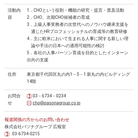
活動内
1．CHOという役割・機能の研究・提言・普及活動
容
2．CHO、次期CHO候補者の育成
3．上級人事実務者の次世代へのノウハウ継承支援を
通じたHRプロフェッショナルの育成等の教育研修
4．主に欧米において生まれる人事に関する新しい理
論や手法の日本への適用可能性の検討
5．各社の人事パーソン育成を目的としたインターン
出向の支援
住所
東京都千代田区丸の内1－5－1 新丸の内ビルディング
14階
お問合
03－6734－0234
せ
cho@pasonagroup.co.jp
報道関係の方からのお問い合わせ
株式会社パソナグループ 広報室
03-6734-0215