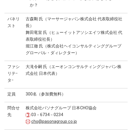
か？
パネリ
古森剛 氏（マーサージャパン株式会社 代表取締役社
スト
長）
舞田竜宣 氏（ヒューイットアソシエイツ株式会社 代
表取締役社長）
堀江徹 氏（株式会社ヘイコンサルティンググループ
グローバル・ダィレクター）
ファシ
大滝令嗣 氏（エーオンコンサルティングジャパン株
リテｰ
式会社 日本代表）
タｰ
定員
300名（参加費無料）
問合せ
株式会社パソナグループ 日本CHO協会
先
03－6734－0234
cho@pasonagroup.co.jp