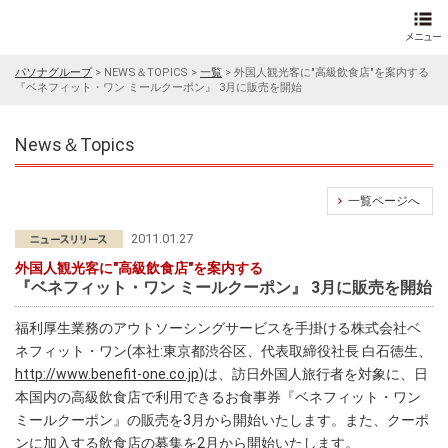
パソナグループ
>
NEWS＆TOPICS
>
一覧
>
外国人観光客に"高級飲食店"を案内する
『ベネフィット・ワン ミールクーポン』 3月に販売を開始
News＆Topics
一覧ページへ
2011.01.27
外国人観光客に"高級飲食店"を案内する
『ベネフィット・ワン ミールクーポン』 3月に販売を開始
福利厚生業務のアウトソーシングサービスを手掛ける株式会社ベ
ネフィット・ワン(本社:東京都渋谷区、代表取締役社長 白石徳生、
http://www.benefit-one.co.jp
)は、訪日外国人旅行者を対象に、日
本国内の高級飲食店で利用できるお食事券『ベネフィット・ワン
ミールクーポン』の販売を3月から開始いたします。また、クーポ
ンに加入する飲食店の募集を2月から開始いたします。