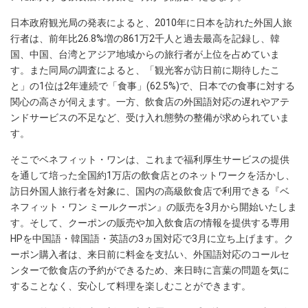
日本政府観光局の発表によると、2010年に日本を訪れた外国人旅
行者は、前年比26.8%増の861万2千人と過去最高を記録し、韓
国、中国、台湾とアジア地域からの旅行者が上位を占めていま
す。また同局の調査によると、「観光客が訪日前に期待したこ
と」の1位は2年連続で「食事」(62.5%)で、日本での食事に対する
関心の高さが伺えます。一方、飲食店の外国語対応の遅れやアテ
ンドサービスの不足など、受け入れ態勢の整備が求められていま
す。
そこでベネフィット・ワンは、これまで福利厚生サービスの提供
を通して培った全国約1万店の飲食店とのネットワークを活かし、
訪日外国人旅行者を対象に、国内の高級飲食店で利用できる『ベ
ネフィット・ワン ミールクーポン』の販売を3月から開始いたしま
す。そして、クーポンの販売や加入飲食店の情報を提供する専用
HPを中国語・韓国語・英語の3ヵ国対応で3月に立ち上げます。ク
ーポン購入者は、来日前に料金を支払い、外国語対応のコールセ
ンターで飲食店の予約ができるため、来日時に言葉の問題を気に
することなく、安心して料理を楽しむことができます。