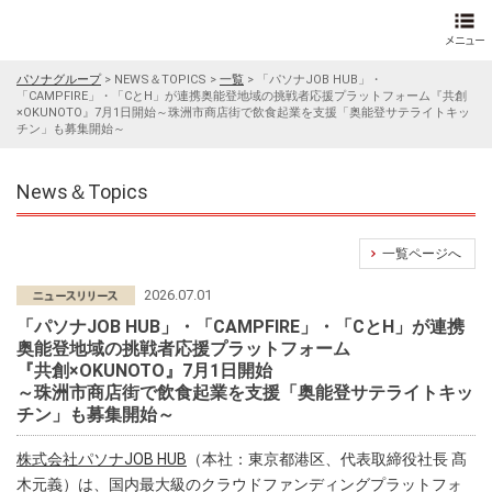
パソナグループ
>
NEWS＆TOPICS
>
一覧
>
「パソナJOB HUB」・
「CAMPFIRE」・「CとH」が連携奥能登地域の挑戦者応援プラットフォーム『共創
×OKUNOTO』7月1日開始～珠洲市商店街で飲食起業を支援「奥能登サテライトキッ
チン」も募集開始～
News＆Topics
一覧ページへ
2026.07.01
「パソナJOB HUB」・「CAMPFIRE」・「CとH」が連携
奥能登地域の挑戦者応援プラットフォーム
『共創×OKUNOTO』7月1日開始
～珠洲市商店街で飲食起業を支援「奥能登サテライトキッ
チン」も募集開始～
株式会社パソナJOB HUB
（本社：東京都港区、代表取締役社長 髙
木元義）は、国内最大級のクラウドファンディングプラットフォ