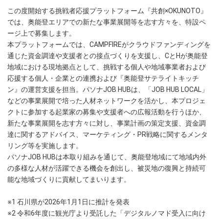
この度開始する挑戦者応援プラットフォーム『共創×OKUNOTO』
では、奥能登エリアでの新たな事業展開等を志す方々を、特設ペ
ージ上で募集します。
本プラットフォームでは、CAMPFIREがクラウドファンディングを
通じた資金調達や支援者との接点づくりを支援し、CとHが奥能登
地域における現地拠点として、挑戦する個人や地域事業者および
応援する個人・企業との連携および『奥能登サテライトキッチ
ン』の運営支援を担当。パソナJOB HUBは、「JOB HUB LOCAL」
などの事業展開で培った人材ネットワークを活かし、本プロジェ
クトに参加する起業家の募集や支援者への広報活動を行うほか、
新たな事業展開を志す方々に対し、事業計画の策定支援、資金調
達に関するアドバイス、マーケティング・PR戦略に関するメンタ
リング等を実施します。
パソナJOB HUBは本取り組みを通じて、奥能登地域にて地域内外
の多様な人材が活躍できる機会を創出し、被災地の復興と持続可
能な地域づくりに貢献してまいります。
※1 石川県が2026年1月1日に推計を発表
※2 令和6年度に観光庁より受託した「デジタルノマド受入に向け