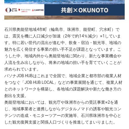
石川県奥能登地域4市町（輪島市、珠洲市、能登町、穴水町）で
は、震災を機に人口減少が加速（2年で約14％減少）※1していま
す。特に若い世代の流出が進む中、飲食・宿泊・観光等、地域の
魅力を広く発信する事業の担い手不足が課題となっています。こ
うした中、地域内外から奥能登地域に関わり、新たな事業機会や
人流を生み出しながら、将来の地域の担い手を育てていくことが
求められています。
パソナJOB HUBはこれまで全国で、地域企業と都市部の複業人材
をつなぐ「JOB HUB LOCAL」などの事業展開を通じて、複業人材
とのネットワークを構築し、各地域の課題解決や新たな働き方の
創出を支援。
奥能登地域においては、観光庁や珠洲市からの受託事業※2を通
じ、地域事業者と連携しながらデジタルノマドの誘客や観光コン
テンツの造成・モニターツアーの実施等、石川県珠洲市を中心と
した観光復興支援と関係人口づくりを推進してまいりました。