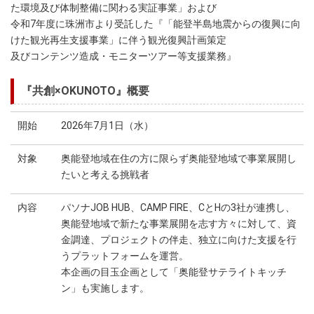
た環境及び体制整備に関わる実証事業」および
令和7年度に珠洲市より受託した『「能登半島地震からの復興に向
けた観光再生支援事業」に伴う観光復興計画策定
及びコンテンツ造成・モニターツアー等支援業務』
『共創×OKUNOTO』概要
開始
2026年7月1日（水）
対象
奥能登地域在住の方に限らず奥能登地域で事業展開し
たいと考える挑戦者
内容
パソナJOB HUB、CAMP FIRE、CとHの3社が連携し、
奥能登地域で新たな事業展開を志す方々に対して、資
金調達、プロジェクトの伴走、独立に向けた支援を行
うプラットフォームを運営。
本企画の目玉企画として「奥能登サテライトキッチ
ン」も実施します。