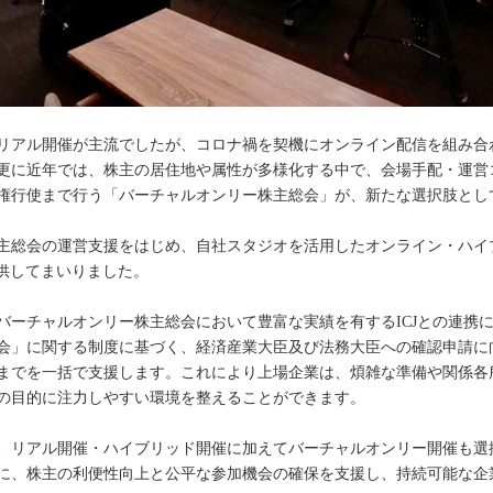
リアル開催が主流でしたが、コロナ禍を契機にオンライン配信を組み合
更に近年では、株主の居住地や属性が多様化する中で、会場手配・運営
権行使まで行う「バーチャルオンリー株主総会」が、新たな選択肢とし
主総会の運営支援をはじめ、自社スタジオを活用したオンライン・ハイ
提供してまいりました。
バーチャルオンリー株主総会において豊富な実績を有するICJとの連携
会」に関する制度に基づく、経済産業大臣及び法務大臣への確認申請に
までを一括で支援します。これにより上場企業は、煩雑な準備や関係各
の目的に注力しやすい環境を整えることができます。
、リアル開催・ハイブリッド開催に加えてバーチャルオンリー開催も選
に、株主の利便性向上と公平な参加機会の確保を支援し、持続可能な企