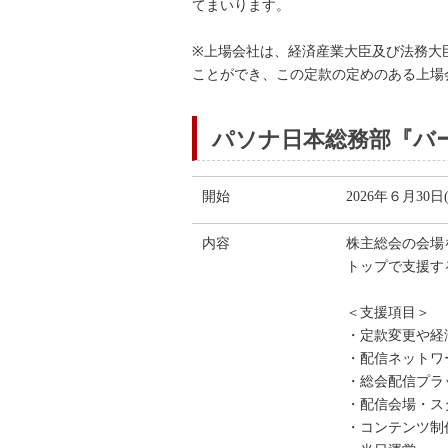
てまいります。
※上場会社は、経済産業大臣及び法務大
ことができ、この定款の定めのある上場
パソナ日本総務部『バ
開始
2026年６月30日
内容
株主総会の会場
トップで支援す
＜支援項目＞
・定款変更や経
・配信ネットワ
・総会配信プラ
・配信会場・ス
・コンテンツ制