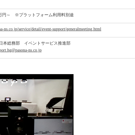
50万円～ ※プラットフォーム利用料別途
a-ns.co.jp/service/detail/event-support/generalmeeting.html
日本総務部 イベントサービス推進部
port.hg@pasona-ns.co.jp