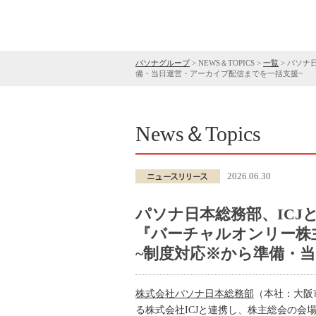
パソナグループ
>
NEWS＆TOPICS
>
一覧
>
パソナ
備・当日運営・アーカイブ配信までを一括支援~
News＆Topics
2026.06.30
パソナ日本総務部、ICJ
『バーチャルオンリー株
~制度対応※から準備・
株式会社パソナ日本総務部
（本社：大阪
る株式会社ICJと連携し、株主総会の