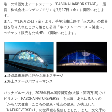
唯一の常設海上アートステージ『PASONA HARBOR STAGE』（運
営：株式会社ニジゲンノモリ）を7月17日（金）に開設いたしま
す。
また、本日6月26日（金）より、手塚治虫氏原作『火の鳥』の世界
観を取り入れたこけら落とし公演「ネイチャーバース ～誕生～」
のチケット販売を公式HPにて開始いたします。
▲淡路島東海岸に浮かぶ海上ステージ
▲海上ステージパフォーマンス
パソナグループは、2025年日本国際博覧会(大阪・関西万博)でパ
ビリオン「PASONA NATUREVERSE」を出展、あらゆる人々の
「からだの健康・こころの健康・社会の健康」が実現した
「NATUREVERSE※1」の世界観を発信しました。また、文化庁の