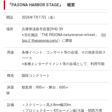
『PASONA HARBOR STAGE』 概要
開設
2026年7月17日（金）
場所
兵庫県淡路市岩屋2942-39
※当社施設「THE PASONA natureverse retreat」（
ht
tps:// thepasona.com/
）に隣接
用途
各種イベント、コンサート等の会場、その他多目的ス
ペース
※各種エンターテイメント等の会場として、利用可能
構造
階段コンクリート
床面
観覧席：900㎡・舞台：600㎡
積
設備
＜スクリーン＞高さ8m×幅33m
＜プロジェクター＞4万ルーメン級(大阪・関西万博