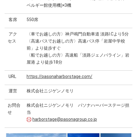
ベルギー館使用機)×3機
客席
550席
アク
〈車でお越しの方〉神戸鳴門自動車道 淡路I.Cより5分
セス
〈高速バスでお越しの方〉高速バス停「岩屋中学校
前」より徒歩すぐ
〈船でお越しの方〉高速船「淡路ジェノバライン」岩
屋港 より徒歩18分
URL
https://pasonaharborstage.com/
運営
株式会社ニジゲンノモリ
お問合
株式会社ニジゲンノモリ パソナハーバーステージ担
せ
当
harborstage@pasonagroup.co.jp