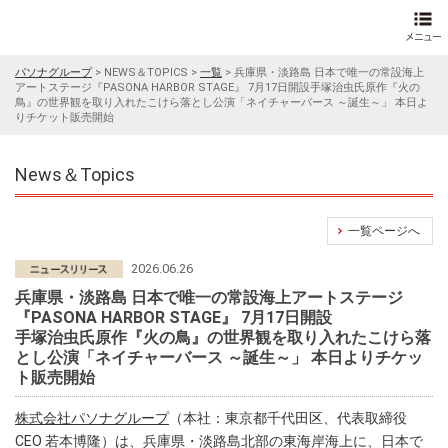
パソナグループ
>
NEWS＆TOPICS
>
一覧
>
兵庫県・淡路島 日本で唯一の常設海上
アートステージ『PASONA HARBOR STAGE』 7月17日開設手塚治虫氏原作『火の
鳥』の世界観を取り入れたこけら落とし公演「ネイチャーバース ～誕生～」 本日よ
りチケット販売開始
News＆Topics
一覧ページへ
2026.06.26
兵庫県・淡路島 日本で唯一の常設海上アートステージ
『PASONA HARBOR STAGE』 7月17日開設
手塚治虫氏原作『火の鳥』の世界観を取り入れたこけら落
とし公演「ネイチャーバース ～誕生～」 本日よりチケッ
ト販売開始
株式会社パソナグループ
（本社：東京都千代田区、代表取締役
CEO 若本博隆）は、兵庫県・淡路島北部の東海岸海上に、日本で