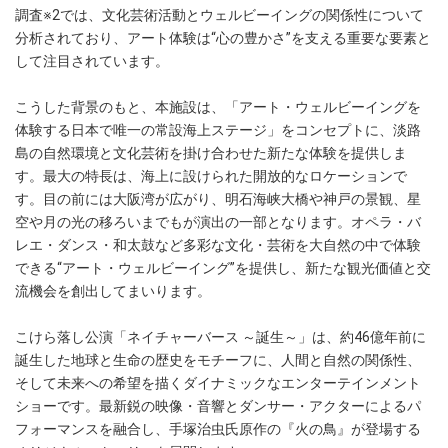
調査※2では、文化芸術活動とウェルビーイングの関係性について
分析されており、アート体験は“心の豊かさ”を支える重要な要素と
して注目されています。
こうした背景のもと、本施設は、「アート・ウェルビーイングを
体験する日本で唯一の常設海上ステージ」をコンセプトに、淡路
島の自然環境と文化芸術を掛け合わせた新たな体験を提供しま
す。最大の特長は、海上に設けられた開放的なロケーションで
す。目の前には大阪湾が広がり、明石海峡大橋や神戸の景観、星
空や月の光の移ろいまでもが演出の一部となります。オペラ・バ
レエ・ダンス・和太鼓など多彩な文化・芸術を大自然の中で体験
できる“アート・ウェルビーイング”を提供し、新たな観光価値と交
流機会を創出してまいります。
こけら落し公演「ネイチャーバース ～誕生～」は、約46億年前に
誕生した地球と生命の歴史をモチーフに、人間と自然の関係性、
そして未来への希望を描くダイナミックなエンターテインメント
ショーです。最新鋭の映像・音響とダンサー・アクターによるパ
フォーマンスを融合し、手塚治虫氏原作の『火の鳥』が登場する