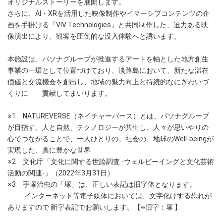
オリジナルストーリーを展開します。
さらに、AI・XRを活用した映像制作やイマーシブコンテンツの企
画を手掛ける「VIV Technologies」と共同制作した、迫力ある映
像演出により、観客を圧倒的な没入体験へと誘います。
本施設は、パソナグループが推進するアートを軸とした地方創生
事業の一環として位置づけており、淡路島において、新たな滞在
価値と交流機会を創出し、地域の魅力向上と持続的なにぎわいづ
くりに 貢献してまいります。
※1 NATUREVERSE（ネイチャーバース）とは、パソナグループ
が目指す、人と自然、テクノロジーが共生し、人々が思いやりの
心でつながることで、一人ひとりの、社会の、地球のWell-beingが
実現した、真に豊かな世界
※2 文化庁「文化に関する世論調査 -ウェルビーイングと文化芸術
活動の関連-」（2022年3月31日）
※3 手塚治虫の「塚」は、正しい表記は旧字体となります。
インターネット等電子媒体においては、文字化けする恐れが
ありますので 新字表記でお願いします。【※旧字：塚 】