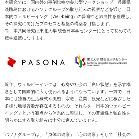
本研究では、国内外の事例比較や参加型ワークショップ、兵庫県
淡路島におけるパソナグループの取り組みの視察などを通じ、日
本的ウェルビーイング（Well-being）の普遍性と独自性を整理し、
その探究に向けたプロセスと基盤の構築を目指します。
尚、本共同研究は東北大学 統合日本学センターにとって初めての
産学連携になります。
近年、ウェルビーイングは、心身や社会の「良い状態」を示す概
念として国際的に広く使われるようになっています。一方で、日
本には独自の生活様式や風習、宗教、産業、観光などに根ざした
多様な地域資源が存在するものの、それらを「日本的ウェルビー
イング」という観点から体系的に整理し、その普遍性と独自性を
明らかにする取り組みは十分に進んでいません。
パソナグループは、「身体の健康」「心の健康」そして「社会の