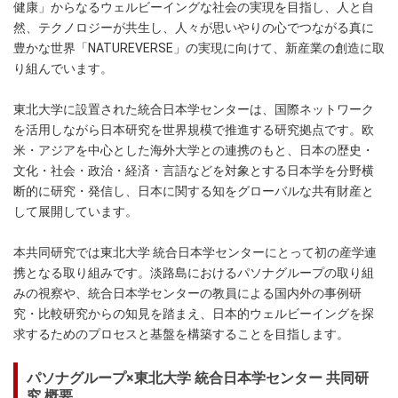
健康」からなるウェルビーイングな社会の実現を目指し、人と自
然、テクノロジーが共生し、人々が思いやりの心でつながる真に
豊かな世界「NATUREVERSE」の実現に向けて、新産業の創造に取
り組んでいます。
東北大学に設置された統合日本学センターは、国際ネットワーク
を活用しながら日本研究を世界規模で推進する研究拠点です。欧
米・アジアを中心とした海外大学との連携のもと、日本の歴史・
文化・社会・政治・経済・言語などを対象とする日本学を分野横
断的に研究・発信し、日本に関する知をグローバルな共有財産と
して展開しています。
本共同研究では東北大学 統合日本学センターにとって初の産学連
携となる取り組みです。淡路島におけるパソナグループの取り組
みの視察や、統合日本学センターの教員による国内外の事例研
究・比較研究からの知見を踏まえ、日本的ウェルビーイングを探
求するためのプロセスと基盤を構築することを目指します。
パソナグループ×東北大学 統合日本学センター 共同研
究 概要