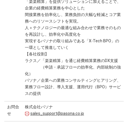
「楽楽精算」を提供ソリューションに加えることで、
企業の経費精算業務を中心とした
間接業務を効率化し、業務負担の大幅な軽減とコア業
務へのリソースシフトを実現。
人＋テクノロジーの最適な組み合わせで業務そのもの
を再設計し、効率化や高度化を
実現するパソナの取り組みである「X-Tech BPO」の
一環として推進していく
【各社役割】
ラクス／「楽楽精算」を通じ経費精算業務のDX支援
（申請・承認フローの効率化、内部統制の強
化）
パソナ／企業への業務コンサルティングヒアリング、
業務フロー設計、導入支援、運用代行（BPO）サービ
スの提供
お問合
株式会社パソナ
せ
sales_support@pasona.co.jp