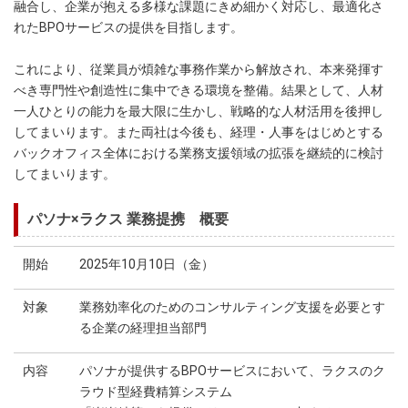
融合し、企業が抱える多様な課題にきめ細かく対応し、最適化さ
れたBPOサービスの提供を目指します。
これにより、従業員が煩雑な事務作業から解放され、本来発揮す
べき専門性や創造性に集中できる環境を整備。結果として、人材
一人ひとりの能力を最大限に生かし、戦略的な人材活用を後押し
してまいります。また両社は今後も、経理・人事をはじめとする
バックオフィス全体における業務支援領域の拡張を継続的に検討
してまいります。
パソナ×ラクス 業務提携 概要
開始
2025年10月10日（金）
対象
業務効率化のためのコンサルティング支援を必要とす
る企業の経理担当部門
内容
パソナが提供するBPOサービスにおいて、ラクスのク
ラウド型経費精算システム