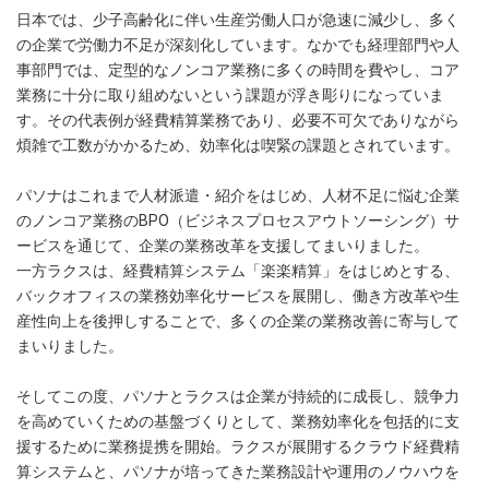
日本では、少子高齢化に伴い生産労働人口が急速に減少し、多く
の企業で労働力不足が深刻化しています。なかでも経理部門や人
事部門では、定型的なノンコア業務に多くの時間を費やし、コア
業務に十分に取り組めないという課題が浮き彫りになっていま
す。その代表例が経費精算業務であり、必要不可欠でありながら
煩雑で工数がかかるため、効率化は喫緊の課題とされています。
パソナはこれまで人材派遣・紹介をはじめ、人材不足に悩む企業
のノンコア業務のBPO（ビジネスプロセスアウトソーシング）サ
ービスを通じて、企業の業務改革を支援してまいりました。
一方ラクスは、経費精算システム「楽楽精算」をはじめとする、
バックオフィスの業務効率化サービスを展開し、働き方改革や生
産性向上を後押しすることで、多くの企業の業務改善に寄与して
まいりました。
そしてこの度、パソナとラクスは企業が持続的に成長し、競争力
を高めていくための基盤づくりとして、業務効率化を包括的に支
援するために業務提携を開始。ラクスが展開するクラウド経費精
算システムと、パソナが培ってきた業務設計や運用のノウハウを