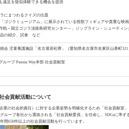
も遠足を疑似体験できる機会を提供
ジラにまつわるクイズの出題
設「ゴジラミュージアム」に展示されている怪獣フィギュアや貴重な映
作戦～国立ゴジラ淡路島研究センター～」ジップライン・シューティン
産品の紹介、試食 など
昭徳会 児童養護施設「名古屋若松寮」（愛知県名古屋市名東区山香町321
ープ Pasona Way本部 社会貢献室
社会貢献活動について
SR（企業の社会的責任）に対する企業姿勢を明確化するため「社会貢献室
グループ各社から選抜される「社会貢献委員」を任命し、SDGsに準ず
年間650件以上の社会貢献活動を行っています。