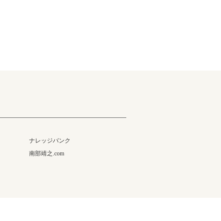
ナレッジバンク
南部靖之.com