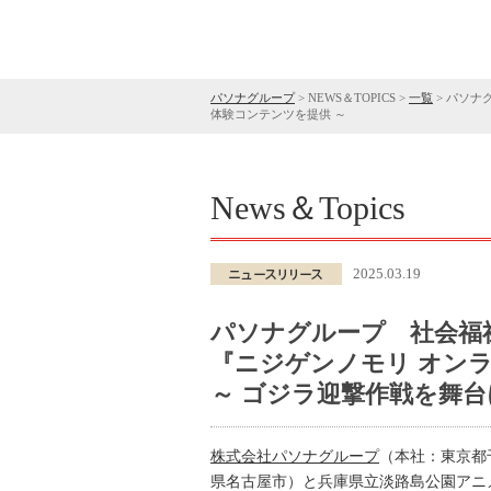
パソナグループ
>
NEWS＆TOPICS
>
一覧
>
パソナ
体験コンテンツを提供 ～
News＆Topics
2025.03.19
パソナグループ 社会福
『ニジゲンノモリ オンラ
～ ゴジラ迎撃作戦を舞
株式会社パソナグループ
（本社：東京都
県名古屋市）と兵庫県立淡路島公園アニ