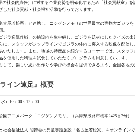
（企業の社会的責任）に対する企業姿勢を明確化するため「社会貢献室」
ざした社会貢献・社会福祉活動を行っております。
名古屋若松寮」と連携し、ニジゲンノモリの世界最大の実物大ゴジラを
画。
ゴジラ迎撃作戦」の施設内を生中継し、ゴジラを題材にしたクイズの出
らに、スタッフがジップラインでゴジラの体内に突入する映像を配信し
供いたします。また、地域の特産品を紹介するコーナーでは、スタッフ
品を使用した料理を試食していただくプログラムも用意しています。
対して、楽しい思い出作りや学びの機会を提供できるよう、全国各地の
ンライン遠足』概要
（水）10：00～12：00
公園アニメパーク「ニジゲンノモリ」（兵庫県淡路市楠本2425番2号）
と社会福祉法人 昭徳会の児童養護施設「名古屋若松寮」をオンライン