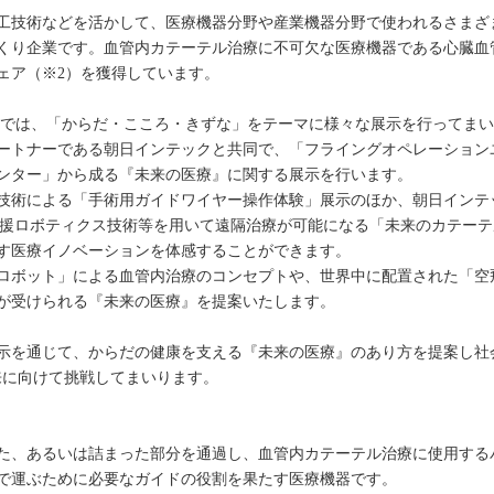
工技術などを活かして、医療機器分野や産業機器分野で使われるさまざ
くり企業です。血管内カテーテル治療に不可欠な医療機器である心臓血
ェア（※2）を獲得しています。
ERSE」では、「からだ・こころ・きずな」をテーマに様々な展示を行って
ートナーである朝日インテックと共同で、「フライングオペレーション
ンター」から成る『未来の医療』に関する展示を行います。
技術による「手術用ガイドワイヤー操作体験」展示のほか、朝日インテ
支援ロボティクス技術等を用いて遠隔治療が可能になる「未来のカテー
す医療イノベーションを体感することができます。
ロボット」による血管内治療のコンセプトや、世界中に配置された「空
が受けられる『未来の医療』を提案いたします。
示を通じて、からだの健康を支える『未来の医療』のあり方を提案し社
る未来に向けて挑戦してまいります。
た、あるいは詰まった部分を通過し、血管内カテーテル治療に使用する
で運ぶために必要なガイドの役割を果たす医療機器です。