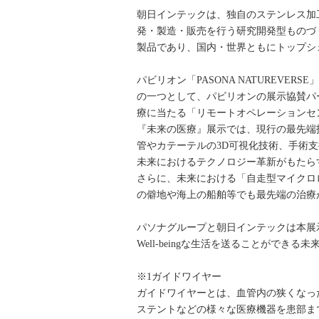
朝日インテックは、独自のステンレス加
発・製造・販売を行う研究開発型ものづ
製品であり、国内・世界ともにトップシ
パビリオン「PASONA NATUREV
の一つとして、パビリオンの展示協賛パ
療に当たる「リモートオペレーションセ
『未来の医療』展示では、現行の最先端
管やカテーテルの3D可視化技術、手術
未来におけるテクノロジー革新がもたら
さらに、未来における「自走型マイクロ
の僻地や海上の船舶等でも最先端の治療
パソナグループと朝日インテックは本展
Well-beingな生活を送ることができ
※1ガイドワイヤー
ガイドワイヤーとは、血管内の狭くなっ
ステントなどの様々な医療機器を患部ま