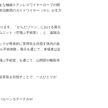
まな極細ステンレスワイヤーロープの開
管治療用のガイドワイヤー（※1）が主力
まいります。「からだゾーン」における展示
ユニット（空飛ぶ手術室）」と、遠隔治
ックが将来的に実用化を目指す体内の血
テル手術体験」展示を通じて、来場者は近
飛ぶ手術室」を通じて、山間部や離島等
会実装を目指すことで、一人ひとりが
バルーンカテーテルや