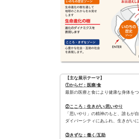
【主な展示テーマ】
①からだ：医療/食
最新の医療と食により健康な身体をつ
②こころ：生きがい/思いやり
「思いやり」の精神のもと、誰もが自
ダイバーシティにあふれ、生きがいに
③きずな：働く/互助